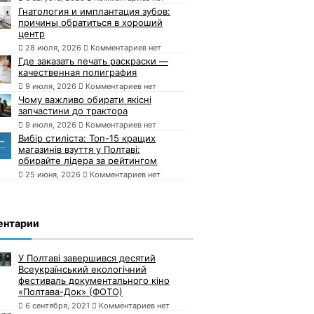
Гнатология и имплантация зубов:
причины обратиться в хороший
центр
28 июля, 2026
Комментариев нет
Где заказать печать раскраски —
качественная полиграфия
9 июля, 2026
Комментариев нет
Чому важливо обирати якісні
запчастини до трактора
9 июля, 2026
Комментариев нет
Вибір стиліста: Топ-15 кращих
магазинів взуття у Полтаві:
обирайте лідера за рейтингом
25 июня, 2026
Комментариев нет
ентарии
У Полтаві завершився десятий
Всеукраїнський екологічний
фестиваль документального кіно
«Полтава-Док» (ФОТО)
6 сентября, 2021
Комментариев нет