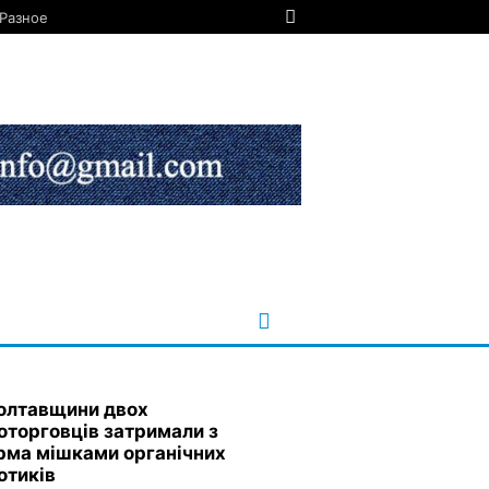
Разное
олтавщини двох
оторговців затримали з
рма мішками органічних
отиків