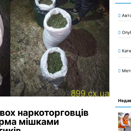
Авт
Опу
Кате
Мет
Недав
вох наркоторговців
ирма мішками
тиків