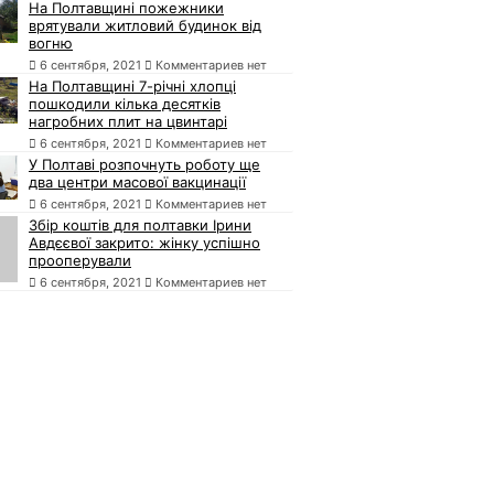
На Полтавщині пожежники
врятували житловий будинок від
вогню
6 сентября, 2021
Комментариев нет
На Полтавщині 7-річні хлопці
пошкодили кілька десятків
нагробних плит на цвинтарі
6 сентября, 2021
Комментариев нет
У Полтаві розпочнуть роботу ще
два центри масової вакцинації
6 сентября, 2021
Комментариев нет
Збір коштів для полтавки Ірини
Авдєєвої закрито: жінку успішно
прооперували
6 сентября, 2021
Комментариев нет