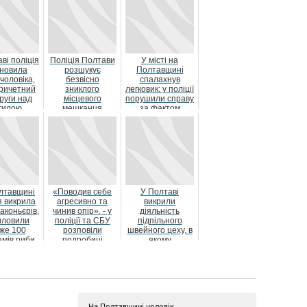
ві поліція
Поліція Полтави
У місті на
ановила
розшукує
Полтавщині
чоловіка,
безвісно
спалахнув
причетний
зниклого
легковик: у поліції
руги над
місцевого
порушили справу
гилою
мешканця
за фактом
овослужбов
Олександра
підпалу
иц...
Фісуна
лтавщині
«Поводив себе
У Полтаві
я викрила
агресивно та
викрили
аконьєрів,
чинив опір», - у
діяльність
виловили
поліції та СБУ
підпільного
же 100
розповіли
швейного цеху, в
амів риби
подробиці
якому
затримання
виготовляли
фітнес-тре...
фальшиві
брендові речі
На Полтавщині чоловік