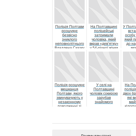
Поліція Полтави
На Полтавщині
У Полта
розшукує
поліцейські
вст
безвісно
затримали
особу 
зниклого
чоловіка, який
який 
неповнолітнього
вкрав «дев’ятку»
до на
Владлена Сказку
у 54-річної жінки
мо
військ
Поліція розшукує
У селі на
На По
мешканця
Полтавщині
поліці
Полтави, якого
чоловік сокирою
двох бр
звинувачують у
зарубав
які 
незаконному
знайомого
май
поводженні зі
кілогр
зброєю та
злочинам...
Почему вам стоит