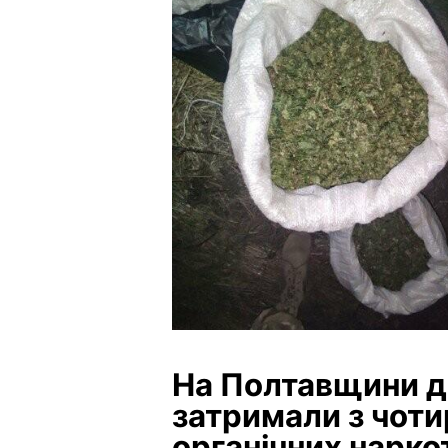
На Полтавщини д
затримали з чот
органічних нарко