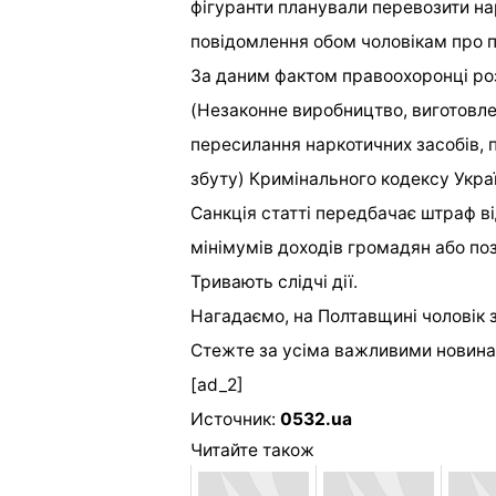
фігуранти планували перевозити на
повідомлення обом чоловікам про п
За даним фактом правоохоронці роз
(Незаконне виробництво, виготовле
пересилання наркотичних засобів, п
збуту) Кримінального кодексу Украї
Санкція статті передбачає штраф ві
мінімумів доходів громадян або поз
Тривають слідчі дії.
Нагадаємо, на Полтавщині чоловік з
Стежте за усіма важливими новина
[ad_2]
Источник:
0532.ua
Читайте також