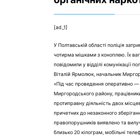
[ad_1]
У Полтавській області поліція затр
чотирма мішками з коноплею. Їх ваг
повідомили у відділі комунікації пол
Віталій Ярмолюк, начальник Миргор
«Під час проведення оперативно — 
Миргородського району, працівники 
протиправну діяльність двох місце
причетних до незаконного зберіганн
правопорушників виявлено та вилу
близько 20 кілограм, мобільні теле