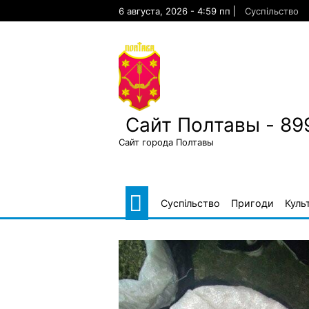
Skip
6 августа, 2026 - 4:59 пп
Суспільство
to
content
Сайт Полтавы - 89
Сайт города Полтавы
Суспільство
Пригоди
Куль