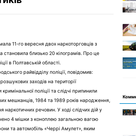
имала 11-го вересня двох наркоторговців з
а становила близько 20 кілограмів. Про це
іції в Полтавській області.
одського райвідділу поліції, повідомив:
розшукових заходів на території
кримінальної поліції та слідчі припинили
Комм
вих мешканців, 1984 та 1989 років народження,
я наркотичних речовин. У ході слідчих дій у
чено 4 мішки з коноплею загальною вагою
фони та автомобіль «Черрі Амулет», яким