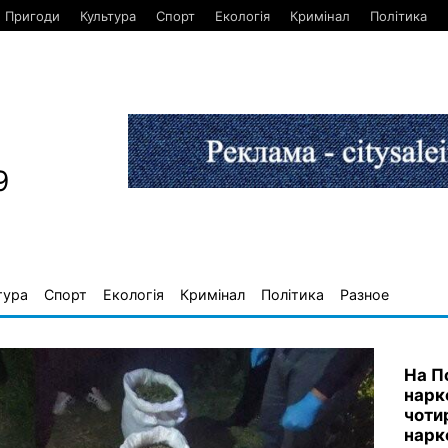
Пригоди
Культура
Спорт
Екологія
Кримінал
Політика
9
тура
Спорт
Екологія
Кримінал
Політика
Разное
На П
нарк
чоти
нарк