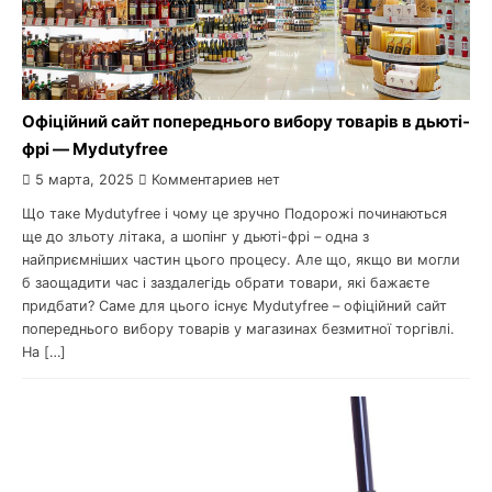
Офіційний сайт попереднього вибору товарів в дьюті-
фрі — Mydutyfree
5 марта, 2025
Комментариев нет
Що таке Mydutyfree і чому це зручно Подорожі починаються
ще до зльоту літака, а шопінг у дьюті-фрі – одна з
найприємніших частин цього процесу. Але що, якщо ви могли
б заощадити час і заздалегідь обрати товари, які бажаєте
придбати? Саме для цього існує Mydutyfree – офіційний сайт
попереднього вибору товарів у магазинах безмитної торгівлі.
На […]