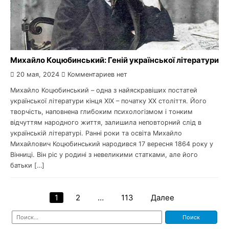
Михайло Коцюбинський: Геній української літератури
20 мая, 2024
Комментариев нет
Михайло Коцюбинський – одна з найяскравіших постатей
української літератури кінця XIX – початку XX століття. Його
творчість, наповнена глибоким психологізмом і тонким
відчуттям народного життя, залишила неповторний слід в
українській літературі. Ранні роки та освіта Михайло
Михайлович Коцюбинський народився 17 вересня 1864 року у
Вінниці. Він ріс у родині з невеликими статками, але його
батьки […]
1
2
…
113
Далее
Навигация
Найти:
по