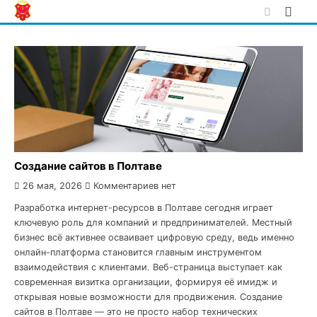
Skip
to
content
Создание сайтов в Полтаве
26 мая, 2026
Комментариев нет
Разработка интернет-ресурсов в Полтаве сегодня играет
ключевую роль для компаний и предпринимателей. Местный
бизнес всё активнее осваивает цифровую среду, ведь именно
онлайн-платформа становится главным инструментом
взаимодействия с клиентами. Веб-страница выступает как
современная визитка организации, формируя её имидж и
открывая новые возможности для продвижения. Создание
сайтов в Полтаве — это не просто набор технических