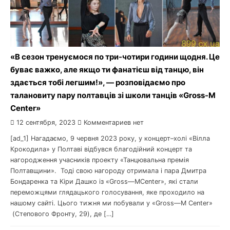
«В сезон тренуємося по три-чотири години щодня. Це
буває важко, але якщо ти фанатієш від танцю, він
здається тобі легшим!», — розповідаємо про
талановиту пару полтавців зі школи танців «Gross-M
Center»
12 сентября, 2023
Комментариев нет
[ad_1] Нагадаємо, 9 червня 2023 року, у концерт–холі «Вілла
Крокодила» у Полтаві відбувся благодійний концерт та
нагородження учасників проекту «Танцювальна премія
Полтавщини». Тоді свою нагороду отримала і пара Дмитра
Бондаренка та Кіри Дашко із «Gross—MCenter», які стали
переможцями глядацького голосування, яке проходило на
нашому сайті. Цього тижня ми побували у «Gross—M Center»
(Степового Фронту, 29), де […]