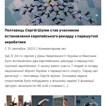
Полтавець Сергій Шулик став учасником
встановлення європейського рекорду з парашутної
акробатики
12 сентября, 2023
Комментариев нет
[ad_1] 24-го серпня у День Незалежності України в Німеччині
було встановлено два європейських рекорди з парашутної
групової акробатики. У ньому взяло участь 7 людей зі складу
національної збірної України з парашутного спорту. Серед цієї
делегації — полтавець Сергій Шулик. Основана задача
спортсменів була побудувати у вільному падінні 3 формації
(фігури) чисельністю 68 осіб з повним […]