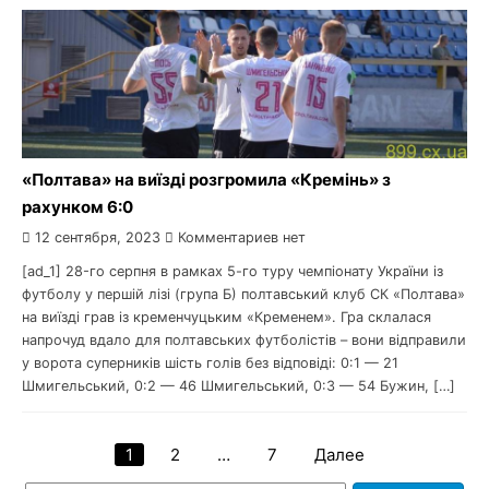
«Полтава» на виїзді розгромила «Кремінь» з
рахунком 6:0
12 сентября, 2023
Комментариев нет
[ad_1] 28-го серпня в рамках 5-го туру чемпіонату України із
футболу у першій лізі (група Б) полтавський клуб СК «Полтава»
на виїзді грав із кременчуцьким «Кременем». Гра склалася
напрочуд вдало для полтавських футболістів – вони відправили
у ворота суперників шість голів без відповіді: 0:1 — 21
Шмигельський, 0:2 — 46 Шмигельський, 0:3 — 54 Бужин, […]
1
2
…
7
Далее
Навигация
Найти: