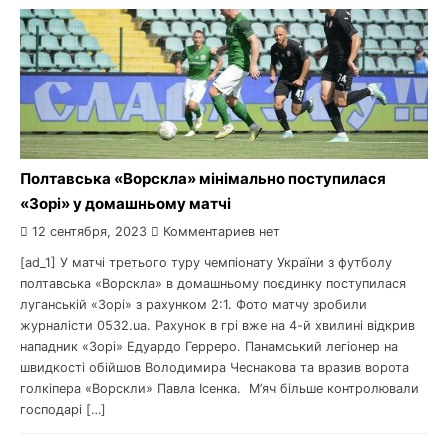
Полтавська «Ворскла» мінімально поступилася
«Зорі» у домашньому матчі
12 сентября, 2023
Комментариев нет
[ad_1] У матчі третього туру чемпіонату України з футболу
полтавська «Ворскла» в домашньому поєдинку поступилася
луганській «Зорі» з рахунком 2:1. Фото матчу зробили
журналісти 0532.ua. Рахунок в грі вже на 4-й хвилині відкрив
нападник «Зорі» Едуардо Герреро. Панамський легіонер на
швидкості обійшов Володимира Чеснакова та вразив ворота
голкіпера «Ворскли» Павла Ісенка. М’яч більше контролювали
господарі […]