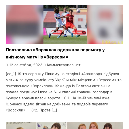
Полтавська «Ворскла» одержала перемогу у
виїзному матчі із «Вересом»
12 сентября, 2023
Комментариев нет
[ad_1] 19-го серпня у Рівному на стадіоні «Авангард» відбувся
матч 4-го туру чемпіонату України між місцевим «Вересом» та
полтавською «Ворсклою». Команда із Полтави активніше
почала поєдинок і вже на 6-ій хвилині гравець господарів
Кучеров вразив власні ворота – 0:1. На 18-ій хвилині вже
Юрченко вдало зіграв на добиванні та подвоїв перевагу
«Ворскли» — 0:2. Проте […]