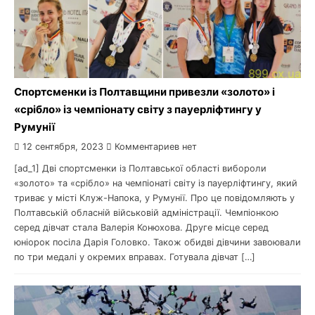
Спортсменки із Полтавщини привезли «золото» і
«срібло» із чемпіонату світу з пауерліфтингу у
Румунії
12 сентября, 2023
Комментариев нет
[ad_1] Дві спортсменки із Полтавської області вибороли
«золото» та «срібло» на чемпіонаті світу із пауерліфтингу, який
триває у місті Клуж-Напока, у Румунії. Про це повідомляють у
Полтавській обласній військовій адміністрації. Чемпіонкою
серед дівчат стала Валерія Конюхова. Друге місце серед
юніорок посіла Дарія Головко. Також обидві дівчини завоювали
по три медалі у окремих вправах. Готувала дівчат […]