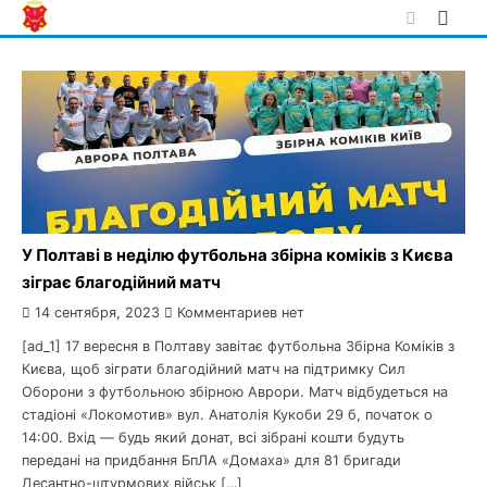
Skip
to
content
У Полтаві в неділю футбольна збірна коміків з Києва
зіграє благодійний матч
14 сентября, 2023
Комментариев нет
[ad_1] 17 вересня в Полтаву завітає футбольна Збірна Коміків з
Києва, щоб зіграти благодійний матч на підтримку Сил
Оборони з футбольною збірною Аврори. Матч відбудеться на
стадіоні «Локомотив» вул. Анатолія Кукоби 29 б, початок о
14:00. Вхід — будь який донат, всі зібрані кошти будуть
передані на придбання БпЛА «Домаха» для 81 бригади
Десантно-штурмових військ […]