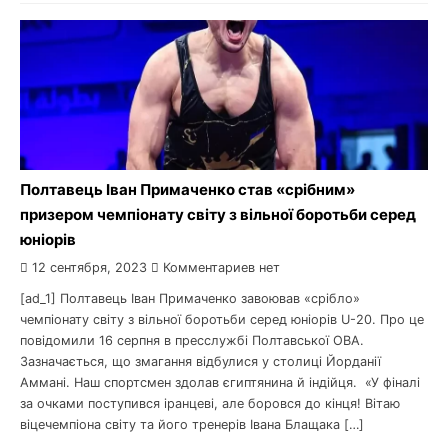
Полтавець Іван Примаченко став «срібним»
призером чемпіонату світу з вільної боротьби серед
юніорів
12 сентября, 2023
Комментариев нет
[ad_1] Полтавець Іван Примаченко завоював «срібло»
чемпіонату світу з вільної боротьби серед юніорів U-20. Про це
повідомили 16 серпня в пресслужбі Полтавської ОВА.
Зазначається, що змагання відбулися у столиці Йорданії
Аммані. Наш спортсмен здолав єгиптянина й індійця. «У фіналі
за очками поступився іранцеві, але боровся до кінця! Вітаю
віцечемпіона світу та його тренерів Івана Блащака […]