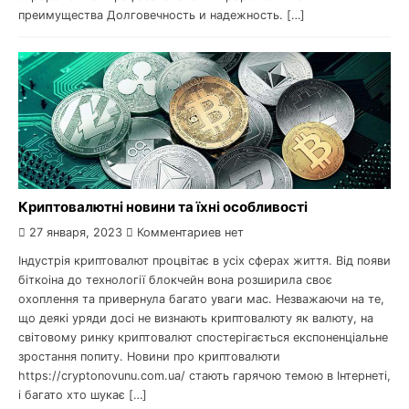
преимущества Долговечность и надежность. […]
Криптовалютні новини та їхні особливості
27 января, 2023
Комментариев нет
Індустрія криптовалют процвітає в усіх сферах життя. Від появи
біткоіна до технології блокчейн вона розширила своє
охоплення та привернула багато уваги мас. Незважаючи на те,
що деякі уряди досі не визнають криптовалюту як валюту, на
світовому ринку криптовалют спостерігається експоненціальне
зростання попиту. Новини про криптовалюти
https://cryptonovunu.com.ua/ стають гарячою темою в Інтернеті,
і багато хто шукає […]