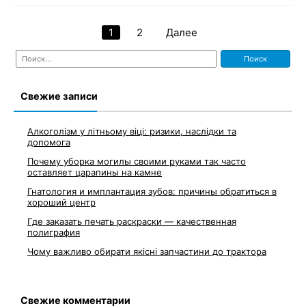
1
2
Далее
Навигация
Найти:
по
записям
Свежие записи
Алкоголізм у літньому віці: ризики, наслідки та
допомога
Почему уборка могилы своими руками так часто
оставляет царапины на камне
Гнатология и имплантация зубов: причины обратиться в
хороший центр
Где заказать печать раскраски — качественная
полиграфия
Чому важливо обирати якісні запчастини до трактора
Свежие комментарии