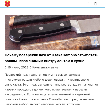
Skip
to
content
Почему поварский нож от OsakaHamono стоит стать
вашим незаменимым инструментом в кухне
16 июня, 2023
Комментариев нет
Поварский нож является одним из самых важных
инструментов для любого шеф-повара или кулинарного
энтузиаста. Этот нож выполняет множество задач, начиная от
нарезки продуктов до мелкого измельчения и нарезки
ингредиентов. Если вы ищете качественный и надежный
поварский нож, то компания OsakaHamono предлагает вам
широкий выбор высококлассных ножей, которые