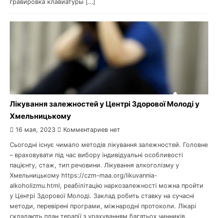
гравировка клавиатуры […]
Лікування залежностей у Центрі Здорової Молоді у
Хмельницькому
16 мая, 2023
Комментариев нет
Сьогодні існує чимало методів лікування залежностей. Головне
– враховувати під час вибору індивідуальні особливості
пацієнту, стаж, тип речовини. Лікування алкоголізму у
Хмельницькому https://czm-maa.org/likuvannia-
alkoholizmu.html, реабілітацію наркозалежності можна пройти
у Центрі Здорової Молоді. Заклад робить ставку на сучасні
методи, перевірені програми, міжнародні протоколи. Лікарі
складають план терапії з урахуванням багатьох чинників.