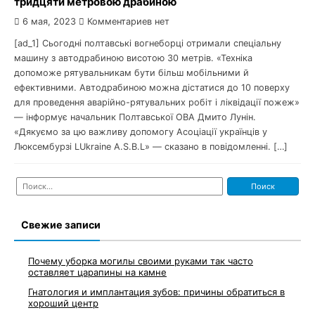
тридцяти метровою драбиною
6 мая, 2023
Комментариев нет
[ad_1] Сьогодні полтавські вогнеборці отримали спеціальну
машину з автодрабиною висотою 30 метрів. «Техніка
допоможе рятувальникам бути більш мобільними й
ефективними. Автодрабиною можна дістатися до 10 поверху
для проведення аварійно-рятувальних робіт і ліквідації пожеж»
— інформує начальник Полтавської ОВА Дмито Лунін.
«Дякуємо за цю важливу допомогу Асоціації українців у
Люксембурзі LUkraine A.S.B.L» — сказано в повідомленні. […]
Найти:
Свежие записи
Почему уборка могилы своими руками так часто
оставляет царапины на камне
Гнатология и имплантация зубов: причины обратиться в
хороший центр