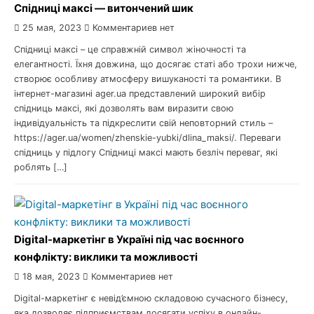
Спідниці максі — витончений шик
25 мая, 2023
Комментариев нет
Спідниці максі – це справжній символ жіночності та
елегантності. Їхня довжина, що досягає статі або трохи нижче,
створює особливу атмосферу вишуканості та романтики. В
інтернет-магазині ager.ua представлений широкий вибір
спідниць максі, які дозволять вам виразити свою
індивідуальність та підкреслити свій неповторний стиль –
https://ager.ua/women/zhenskie-yubki/dlina_maksi/. Переваги
спідниць у підлогу Спідниці максі мають безліч переваг, які
роблять […]
Digital-маркетінг в Україні під час воєнного
конфлікту: виклики та можливості
18 мая, 2023
Комментариев нет
Digital-маркетінг є невід’ємною складовою сучасного бізнесу,
яка дозволяє підприємствам досягати успіху в онлайн-