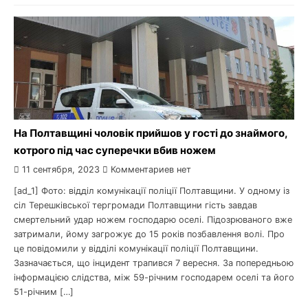
На Полтавщині чоловік прийшов у гості до знаймого,
котрого під час суперечки вбив ножем
11 сентября, 2023
Комментариев нет
[ad_1] Фото: відділ комунікації поліції Полтавщини. У одному із
сіл Терешківської тергромади Полтавщини гість завдав
смертельний удар ножем господарю оселі. Підозрюваного вже
затримали, йому загрожує до 15 років позбавлення волі. Про
це повідомили у відділі комунікації поліції Полтавщини.
Зазначається, що інцидент трапився 7 вересня. За попередньою
інформацією слідства, між 59-річним господарем оселі та його
51-річним […]