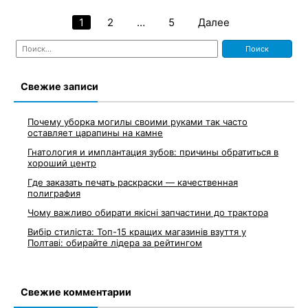
1
2
…
5
Далее
Навигация
Найти:
по
записям
Свежие записи
Почему уборка могилы своими руками так часто
оставляет царапины на камне
Гнатология и имплантация зубов: причины обратиться в
хороший центр
Где заказать печать раскраски — качественная
полиграфия
Чому важливо обирати якісні запчастини до трактора
Вибір стиліста: Топ-15 кращих магазинів взуття у
Полтаві: обирайте лідера за рейтингом
Свежие комментарии