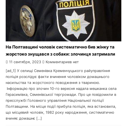
На Полтавщині чоловік систематично бив жінку та
жорстоко знущався з собаки: злочинця затримали
11 сентября, 2023
Комментариев нет
[ad_1] У селищі Семенівка Кременчуцького райуправління
поліція розслідує факти вчинення чоловіком домашнього
насильства та жорстокого поводження з твариною.
Інформацію про злочин 10-го вересня надала мешканка села
Герасимівка, Семенівської тергромади. Про це повідомили в
пресслужбі Головного управління Національної поліції
Полтавщини. На місце події прибула поліція, яка встановила,
що місцевий чоловік, 1982 року народження, систематично
вчиняє домашнє […]