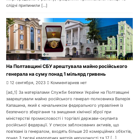
слідчі припинили […]
На Полтавщині СБУ арештувала майно російського
генерала на суму понад 1 мільярд гривень
12 сентября, 2023
Комментариев нет
[ad_1] За матеріалами Служби безпеки України на Полтавщині
заарештували майно російського генерал-полковника Валерія
Капашина, який є начальником федерального управління із
безпечного зберігання та знищення хімічної зброї при
міністерстві промисловості і торгівлі держави-окупанта
російської федерації. У список заблокованих активів, що
пов’язані із генералом, входять більше 20 комерційних об’єктів,
понад 3 тисячі квадратних метрів нерухомості та 17 […]