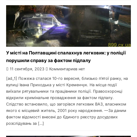
У місті на Полтавщині спалахнув легковик: у поліції
порушили справу за фактом підпалу
11 сентября, 2023
Комментариев нет
[ad_1] Пожежа сталася 10-го вересня, близько п’ятої ранку, на
вулиці Івана Приходька у місті Кременчук. На місце події
виїхали рятувальники та працівники поліції. Правоохоронці
відкрили кримінальне провадження за фактом підпалу.
Слідство встановило, що загорівся легковик ВАЗ, власником
якого є місцевий житель, 2001 року народження. —За даним
фактом відомості внесені до Єдиного реєстру досудових
розслідувань за […]