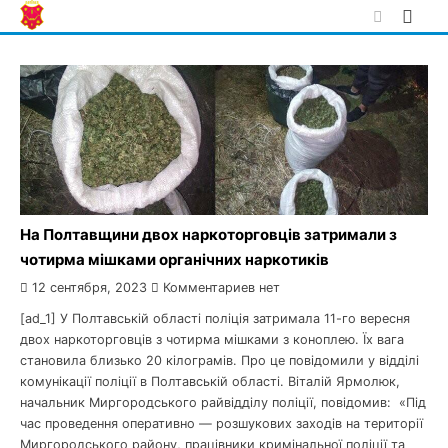
Skip
to
content
На Полтавщини двох наркоторговців затримали з
чотирма мішками органічних наркотиків
12 сентября, 2023
Комментариев нет
[ad_1] У Полтавській області поліція затримала 11-го вересня
двох наркоторговців з чотирма мішками з коноплею. Їх вага
становила близько 20 кілограмів. Про це повідомили у відділі
комунікації поліції в Полтавській області. Віталій Ярмолюк,
начальник Миргородського райвідділу поліції, повідомив: «Під
час проведення оперативно — розшукових заходів на території
Миргородського району, працівники кримінальної поліції та