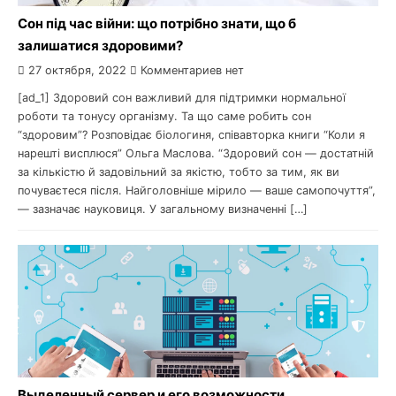
Cон під час війни: що потрібно знати, що б
залишатися здоровими?
27 октября, 2022
Комментариев нет
[ad_1] Здоровий сон важливий для підтримки нормальної
роботи та тонусу організму. Та що саме робить сон
“здоровим”? Розповідає біологиня, співавторка книги “Коли я
нарешті висплюся” Ольга Маслова. “Здоровий сон — достатній
за кількістю й задовільний за якістю, тобто за тим, як ви
почуваєтеся після. Найголовніше мірило — ваше самопочуття”,
— зазначає науковиця. У загальному визначенні […]
Выделенный сервер и его возможности