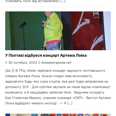
становить 100% від встановленої […]
У Полтаві відбувся концерт Артема Лоіка
30 октября, 2022
Комментариев нет
[ad_1] В ТРЦ «Київ» відбувся концерт відомого полтавського
співака Артема Лоіка. Кожен глядач мав можливість
задонатити будь-яку суму коштів, яка далі буде направлена на
допомогу ЗСУ. Для публіки звучали не лише відомі композиції
музиканта, а й нещодавно написані пісні. Ведучим концерту
був Станіслав Манько, учасник команди «СМТ». Виступ Артема
Лоіка відвідало чимало молоді. — Я […]