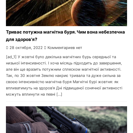
Триває потужна магнітна буря. Чим вона небезпечна
для здоров'я?
28 октября, 2022
Комментариев нет
[ad_1] У жовтні було декілька магнітних бурь середньої та
низької інтенсивності. І хоча місяць підходить до завершення,
але він ще вразить потужним сплеском магнітної активності.
Так, по 30 жовтня Землю накриє тривала та дуже сильна за
своєю інтенсивністю магнітна буря Магнітні бурі жовтня: як
впливатимуть на здоров’я Дні підвищеної сонячної активності
можуть вплинути на певні […]