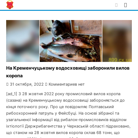
Skip
to
content
На Кременчуцькому водосховищі заборонили вилов
коропа
31 октября, 2022
Комментариев нет
[ad_1] З 28 жовтня 2022 року промисловий вилов коропа
(сазана) на Кременчуцькому водосховищі забороняється до
кінця поточного року. Про це повідомляє Полтавський
рибоохоронний патруль у Фейсбуці. На основі зібраної та
узагальненої інформації від рибалок-промисловиків відділом
іхтіології Держрибагентства у Черкаській області підраховано,
що станом на 28 жовтня вилов коропа склав 68 тонн, що