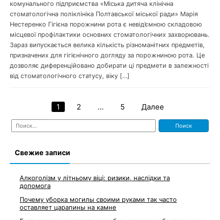
комунального підприємства «Міська дитяча клінічна
стоматологічна поліклініка Полтавської міської ради» Марія
Нестеренко Гігієна порожнини рота є невід’ємною складовою
місцевої профілактики основних стоматологічних захворювань.
Зараз випускається велика кількість різноманітних предметів,
призначених для гігієнічного догляду за порожниною рота. Це
дозволяє диференційовано добирати ці предмети в залежності
від стоматологічного статусу, віку […]
1
2
…
5
Далее
Навигация
Найти:
по
записям
Свежие записи
Алкоголізм у літньому віці: ризики, наслідки та
допомога
Почему уборка могилы своими руками так часто
оставляет царапины на камне