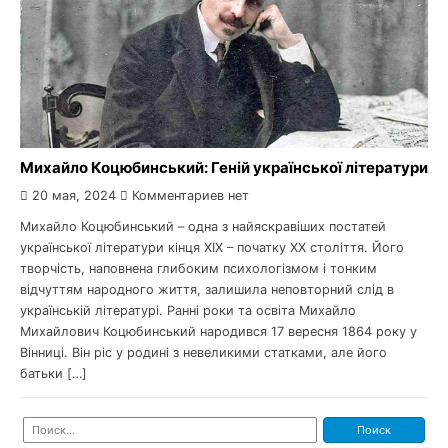
Михайло Коцюбинський: Геній української літератури
20 мая, 2024
Комментариев нет
Михайло Коцюбинський – одна з найяскравіших постатей
української літератури кінця XIX – початку XX століття. Його
творчість, наповнена глибоким психологізмом і тонким
відчуттям народного життя, залишила неповторний слід в
українській літературі. Ранні роки та освіта Михайло
Михайлович Коцюбинський народився 17 вересня 1864 року у
Вінниці. Він ріс у родині з невеликими статками, але його
батьки […]
Найти: