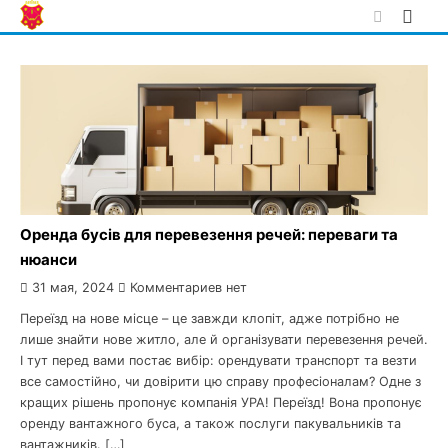
Skip
to
content
Оренда бусів для перевезення речей: переваги та
нюанси
31 мая, 2024
Комментариев нет
Переїзд на нове місце – це завжди клопіт, адже потрібно не
лише знайти нове житло, але й організувати перевезення речей.
І тут перед вами постає вибір: орендувати транспорт та везти
все самостійно, чи довірити цю справу професіоналам? Одне з
кращих рішень пропонує компанія УРА! Переїзд! Вона пропонує
оренду вантажного буса, а також послуги пакувальників та
вантажників. […]