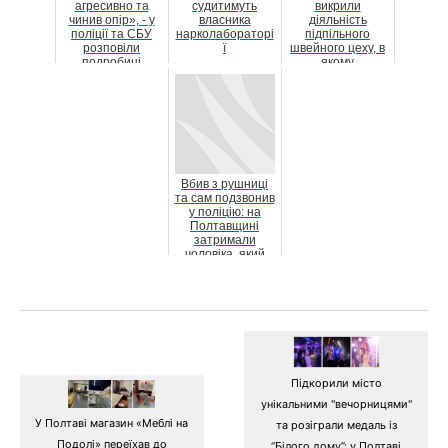
агресивно та
судитимуть
викрили
чинив опір», - у
власника
діяльність
поліції та СБУ
нарколабораторі
підпільного
розповіли
ї
швейного цеху, в
подробиці
якому
затримання
виготовляли
фітнес-тре...
фальшиві
брендові речі
Вбив з рушниці
та сам подзвонив
у поліцію: на
Полтавщині
затримали
чоловіка, який
вистрелив у жінку
Підкорили місто
унікальними "вечорницями"
У Полтаві магазин «Меблі на
та розіграли медаль із
Подолі» переїхав до
“Білого дому”: у Полтаві