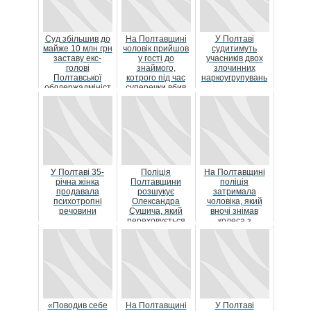
Суд збільшив до
На Полтавщині
У Полтаві
майже 10 млн грн
чоловік прийшов
судитимуть
заставу екс-
у гості до
учасників двох
голові
знаймого,
злочинних
Полтавської
котрого під час
наркоугрупувань
облдержадмініст
суперечки вбив
рації
ножем
У Полтаві 35-
Поліція
На Полтавщині
річна жінка
Полтавщини
поліція
продавала
розшукує
затримала
психотропні
Олександра
чоловіка, який
речовини
Сушича, який
вночі знімав
переховується
колеса з
від суду
автомобілів
«Поводив себе
На Полтавщині
У Полтаві