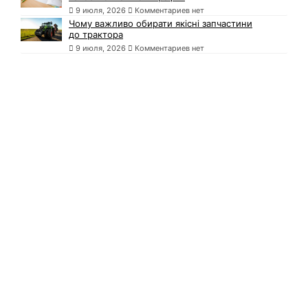
9 июля, 2026
Комментариев нет
Чому важливо обирати якісні запчастини
до трактора
9 июля, 2026
Комментариев нет
Комментарии
У Полтаві завершився десятий
Всеукраїнський екологічний фестиваль
документального кіно «Полтава-Док»
(ФОТО)
6 сентября, 2021
Комментариев нет
На Полтавщині пожежники врятували
житловий будинок від вогню
6 сентября, 2021
Комментариев нет
На Полтавщині 7-річні хлопці пошкодили
кілька десятків нагробних плит на
цвинтарі
6 сентября, 2021
Комментариев нет
У Полтаві розпочнуть роботу ще два
центри масової вакцинації
6 сентября, 2021
Комментариев нет