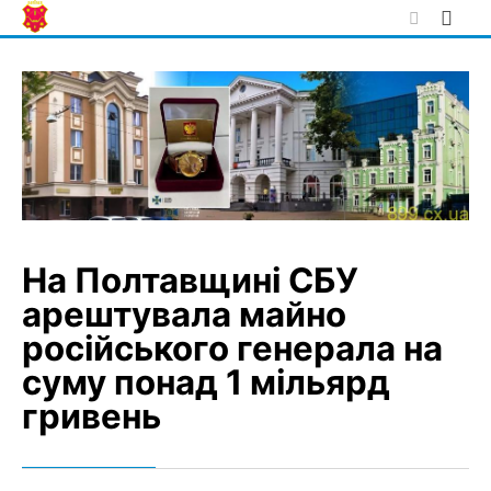
Skip
to
content
На Полтавщині СБУ
арештувала майно
російського генерала на
суму понад 1 мільярд
гривень