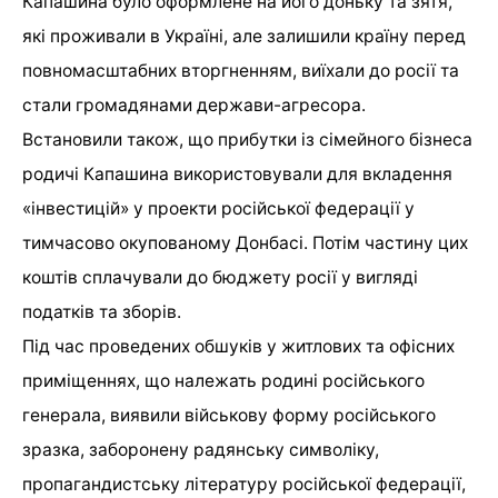
Капашина було оформлене на його доньку та зятя,
які проживали в Україні, але залишили країну перед
повномасштабних вторгненням, виїхали до росії та
стали громадянами держави-агресора.
Встановили також, що прибутки із сімейного бізнеса
родичі Капашина використовували для вкладення
«інвестицій» у проекти російської федерації у
тимчасово окупованому Донбасі. Потім частину цих
коштів сплачували до бюджету росії у вигляді
податків та зборів.
Під час проведених обшуків у житлових та офісних
приміщеннях, що належать родині російського
генерала, виявили військову форму російського
зразка, заборонену радянську символіку,
пропагандистську літературу російської федерації,