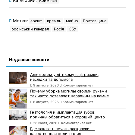
Категории:
Кримінал
Метки:
арешт
кремль
майно
Полтавщина
російський генерал
Росія
СБУ
Недавние новости
Алкоголізм у літньому віці: ризики,
наслідки та допомога
9 августа, 2026
Комментариев нет
Почему уборка могилы своими руками
так часто оставляет царапины на камне
6 августа, 2026
Комментариев нет
Гнатология и имплантация зубов:
причины обратиться в хороший центр
28 июля, 2026
Комментариев нет
Где заказать печать раскраски —
качественная полиграфия