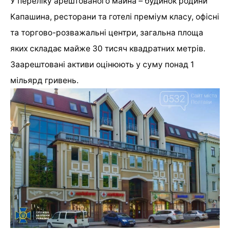
У переліку арештованого майна – будинок родини
Капашина, ресторани та готелі преміум класу, офісні
та торгово-розважальні центри, загальна площа
яких складає майже 30 тисяч квадратних метрів.
Заарештовані активи оцінюють у суму понад 1
мільярд гривень.