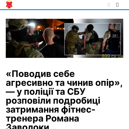
Skip
to
content
«Поводив себе
агресивно та чинив опір»,
— у поліції та СБУ
розповіли подробиці
затримання фітнес-
тренера Романа
Заволоки