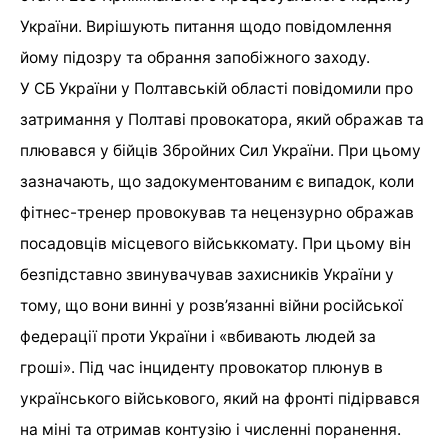
України. Вирішують питання щодо повідомлення
йому підозру та обрання запобіжного заходу.
У СБ України у Полтавській області повідомили про
затримання у Полтаві провокатора, який ображав та
плювався у бійців Збройних Сил України. При цьому
зазначають, що задокументованим є випадок, коли
фітнес-тренер провокував та нецензурно ображав
посадовців місцевого військкомату. При цьому він
безпідставно звинувачував захисників України у
тому, що вони винні у розв’язанні війни російської
федерації проти України і «вбивають людей за
гроші». Під час інциденту провокатор плюнув в
українського військового, який на фронті підірвався
на міні та отримав контузію і численні поранення.