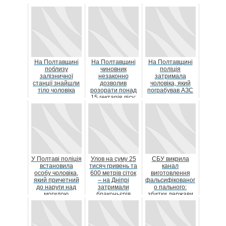
На Полтавщині
На Полтавщині
На Полтавщині
поблизу
чиновник
поліція
залізничної
незаконно
затримала
станції знайшли
дозволив
чоловіка, який
тіло чоловіка
розорати понад
пограбував АЗС
15 гектарів лісу:
винуватцю
повідомили про
...
У Полтаві поліція
Улов на суму 25
СБУ викрила
встановила
тисяч гривень та
канал
особу чоловіка,
600 метрів сіток
виготовлення
який причетний
– на Дніпрі
фальсифікованог
до наруги над
затримали
о пального:
могилою
браконьєрів
збитки держави
військовослужбов
становлять
иц...
понад 181 млн
гр...