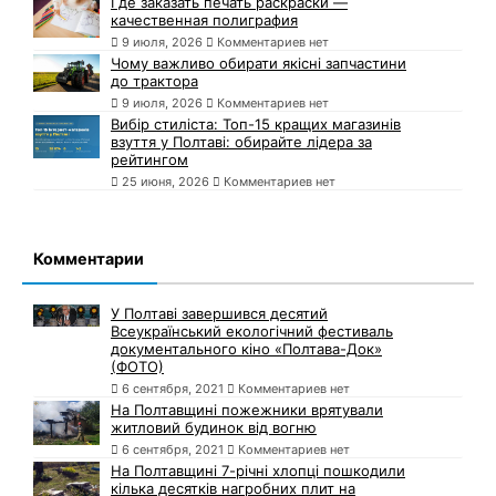
Где заказать печать раскраски —
качественная полиграфия
9 июля, 2026
Комментариев нет
Чому важливо обирати якісні запчастини
до трактора
9 июля, 2026
Комментариев нет
Вибір стиліста: Топ-15 кращих магазинів
взуття у Полтаві: обирайте лідера за
рейтингом
25 июня, 2026
Комментариев нет
Комментарии
У Полтаві завершився десятий
Всеукраїнський екологічний фестиваль
документального кіно «Полтава-Док»
(ФОТО)
6 сентября, 2021
Комментариев нет
На Полтавщині пожежники врятували
житловий будинок від вогню
6 сентября, 2021
Комментариев нет
На Полтавщині 7-річні хлопці пошкодили
кілька десятків нагробних плит на