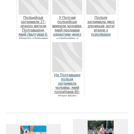
Поліцейські
У Полтаві
Поліція
затримали 27-
поліцейські
затримала двох
річного жителя
викрили чоловіка,
злочинців, котрі
Полтавщини,
який продавав
втекли з
який ґвалтував 6-
наркотики через
психлікарні
річного хлопчика
«закладки» у
і знімав дитяч...
Шевченківському
р...
На Полтавщині
поліція
затримала
чоловіка, який
пограбував 80-
річну жінку