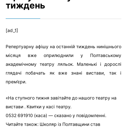
тиждень
[ad_1]
Репертуарну афішу на останній тиждень нинішнього
місяця вже оприлюднили у Полтавському
академічному театру ляльок. Маленькі і дорослі
глядачі побачать як вже знані вистави, так і
прем’єри.
«На ступного тижня завітайте до нашого театру на
вистави . Квитки у касі театру.
0532 691910 (каса) — сказано у повідомленні.
Читайте також: Школяр із Полтавщини став