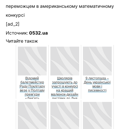
переможцем в американському математичному
конкурсі
[ad_2]
Источник:
0532.ua
Читайте також
Відомий
Школярів
9 листопада –
балетмейстер
запрошують до
День української
Раду Поклітару
участі в конкурсі
мови і
везе у Полтаву
на кращий
писемності
прем’єри
малюнок-дизайн
«Дев’ять
листівки до Дня
побачень» та IN
вчителя
PIVO VERITAS