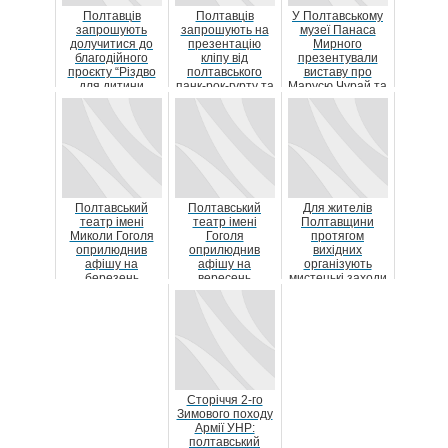
Полтавців
Полтавців
У Полтавському
запрошують
запрошують на
музеї Панаса
долучитися до
презентацію
Мирного
благодійного
кліпу від
презентували
проєкту “Різдво
полтавського
виставу про
для дитини
панк-рок-гурту та
Марусю Чурай та
Героя”
перегляд
Світлицю
«Пропалої грам...
легендарної пі...
Полтавський
Полтавський
Для жителів
театр імені
театр імені
Полтавщини
Миколи Гоголя
Гоголя
протягом
оприлюднив
оприлюднив
вихідних
афішу на
афішу на
організують
березень
вересень
мистецькі заходи
Сторіччя 2-го
Зимового походу
Армії УНР:
полтавський