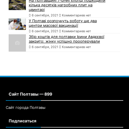
На Полтавщині 7-річні хлопці пошкодили
кілька десятків нагробних плит на
цвинтарі
6 сентября, 2021
Комментариев нет
У Полтаві розпочнуть роботу ще два
центри масової вакцинації
6 сентября, 2021
Комментариев нет
Збір коштів для полтавки Ірини Авдєєвої
закрито: жінку успішно прооперували
6 сентября, 2021
Комментариев нет
Сайт Полтавы — 899
Сайт города Полтавы
Подписаться