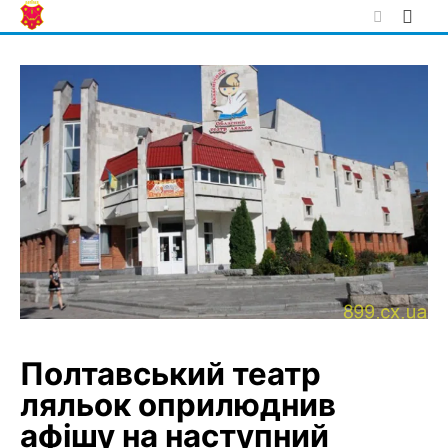
Skip
to
content
Полтавський театр
ляльок оприлюднив
афішу на наступний