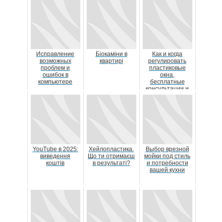
Исправление
Біокаміни в
Как и когда
возможных
квартирі
регулировать
проблем и
пластиковые
ошибок в
окна,
компьютере
бесплатные
консультации и
профессиональн
ая помощь
YouTube в 2025:
Хейлопластика.
Выбор врезной
виведення
Що ти отримаєш
мойки под стиль
коштів
в результаті?
и потребности
вашей кухни