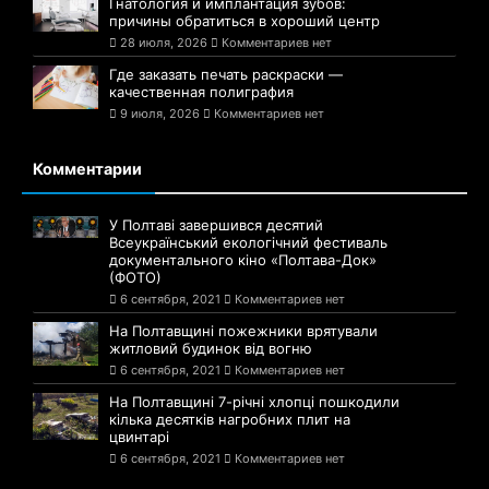
Гнатология и имплантация зубов:
причины обратиться в хороший центр
28 июля, 2026
Комментариев нет
Где заказать печать раскраски —
качественная полиграфия
9 июля, 2026
Комментариев нет
Комментарии
У Полтаві завершився десятий
Всеукраїнський екологічний фестиваль
документального кіно «Полтава-Док»
(ФОТО)
6 сентября, 2021
Комментариев нет
На Полтавщині пожежники врятували
житловий будинок від вогню
6 сентября, 2021
Комментариев нет
На Полтавщині 7-річні хлопці пошкодили
кілька десятків нагробних плит на
цвинтарі
6 сентября, 2021
Комментариев нет