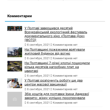
Комментарии
У Полтаві завершився десятий
Всеукраїнський екологічний фестиваль
документального кіно «Полтава-Док»
(ФОТО)
6 сентября, 2021
Комментариев нет
На Полтавщині пожежники врятували
житловий будинок від вогню
6 сентября, 2021
Комментариев нет
На Полтавщині 7-річні хлопці пошкодили
кілька десятків нагробних плит на
цвинтарі
6 сентября, 2021
Комментариев нет
У Полтаві розпочнуть роботу ще два
центри масової вакцинації
6 сентября, 2021
Комментариев нет
Збір коштів для полтавки Ірини Авдєєвої
закрито: жінку успішно прооперували
6 сентября, 2021
Комментариев нет