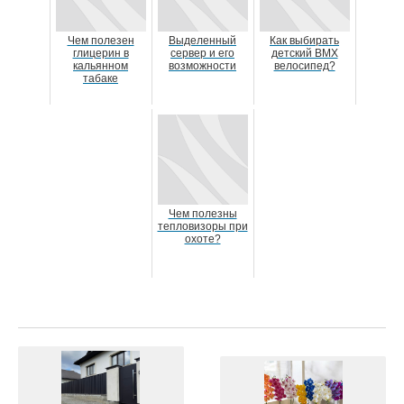
Чем полезен
Выделенный
Как выбирать
глицерин в
сервер и его
детский BMX
кальянном
возможности
велосипед?
табаке
Чем полезны
тепловизоры при
охоте?