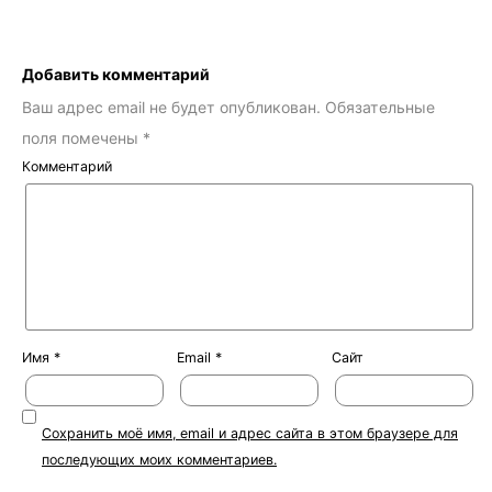
Добавить комментарий
Ваш адрес email не будет опубликован.
Обязательные
поля помечены
*
Комментарий
Имя
*
Email
*
Сайт
Сохранить моё имя, email и адрес сайта в этом браузере для
последующих моих комментариев.