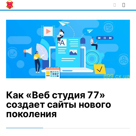
Skip
to
content
Как «Веб студия 77»
создает сайты нового
поколения