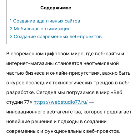
Содержимое
1
Создание адаптивных сайтов
2
Мобильная оптимизация
3
Создание современных веб-проектов
В современном цифровом мире, где веб-сайты и
интернет-магазины становятся неотъемлемой
частью бизнеса и онлайн-присутствия, важно быть
в курсе последних технологических трендов в веб-
разработке. Сегодня мы погрузимся в мир «Веб
студии 77»
https://webstudio77.ru/
—
инновационного веб-агентства, которое предлагает
новейшие решения и подходы в создании
современных и функциональных веб-проектов.