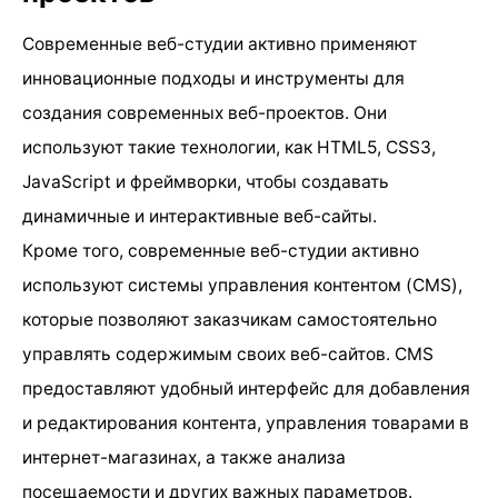
Современные веб-студии активно применяют
инновационные подходы и инструменты для
создания современных веб-проектов. Они
используют такие технологии, как HTML5, CSS3,
JavaScript и фреймворки, чтобы создавать
динамичные и интерактивные веб-сайты.
Кроме того, современные веб-студии активно
используют системы управления контентом (CMS),
которые позволяют заказчикам самостоятельно
управлять содержимым своих веб-сайтов. CMS
предоставляют удобный интерфейс для добавления
и редактирования контента, управления товарами в
интернет-магазинах, а также анализа
посещаемости и других важных параметров.