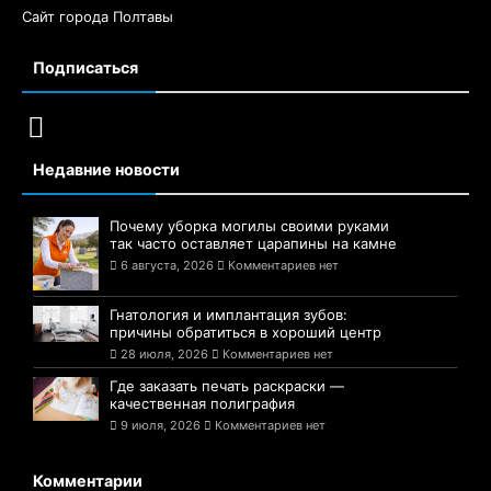
Сайт города Полтавы
Подписаться
Недавние новости
Почему уборка могилы своими руками
так часто оставляет царапины на камне
6 августа, 2026
Комментариев нет
Гнатология и имплантация зубов:
причины обратиться в хороший центр
28 июля, 2026
Комментариев нет
Где заказать печать раскраски —
качественная полиграфия
9 июля, 2026
Комментариев нет
Комментарии