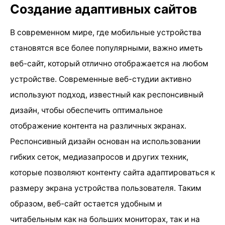
Создание адаптивных сайтов
В современном мире, где мобильные устройства
становятся все более популярными, важно иметь
веб-сайт, который отлично отображается на любом
устройстве. Современные веб-студии активно
используют подход, известный как респонсивный
дизайн, чтобы обеспечить оптимальное
отображение контента на различных экранах.
Респонсивный дизайн основан на использовании
гибких сеток, медиазапросов и других техник,
которые позволяют контенту сайта адаптироваться к
размеру экрана устройства пользователя. Таким
образом, веб-сайт остается удобным и
читабельным как на больших мониторах, так и на