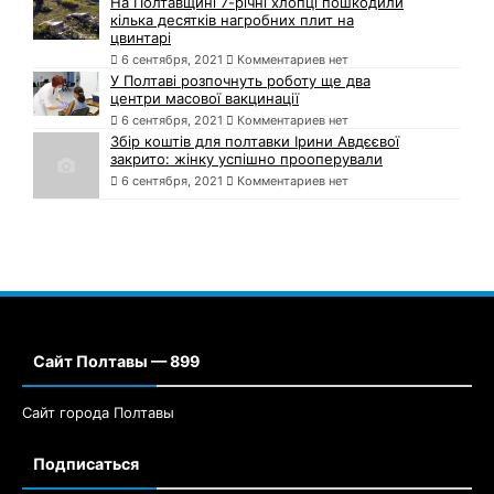
На Полтавщині 7-річні хлопці пошкодили
кілька десятків нагробних плит на
цвинтарі
6 сентября, 2021
Комментариев нет
У Полтаві розпочнуть роботу ще два
центри масової вакцинації
6 сентября, 2021
Комментариев нет
Збір коштів для полтавки Ірини Авдєєвої
закрито: жінку успішно прооперували
6 сентября, 2021
Комментариев нет
Сайт Полтавы — 899
Сайт города Полтавы
Подписаться