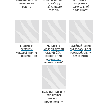
YouTube в 2025:
Корисні поради
Діагностика та
виведення
по вибору
лікування
коштів
найкращого
алкогольної
готелю
залежності
Красивый
Чи можна
Надійний захист
ремонт с
модернізувати
від вологи, роль
укладкой плитки
старий CO₂-
геомембрани у
– поиск мастера
верстат або
будівництві
доцільніше
купити новий?
Важливі причини
для купівлі
якісного
профнастилу