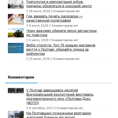
Гнатология и имплантация зубов:
причины обратиться в хороший центр
28 июля, 2026
Комментариев нет
Где заказать печать раскраски —
качественная полиграфия
9 июля, 2026
Комментариев нет
Чому важливо обирати якісні запчастини
до трактора
9 июля, 2026
Комментариев нет
Вибір стиліста: Топ-15 кращих магазинів
взуття у Полтаві: обирайте лідера за
рейтингом
25 июня, 2026
Комментариев нет
Комментарии
У Полтаві завершився десятий
Всеукраїнський екологічний фестиваль
документального кіно «Полтава-Док»
(ФОТО)
6 сентября, 2021
Комментариев нет
На Полтавщині пожежники врятували
житловий будинок від вогню