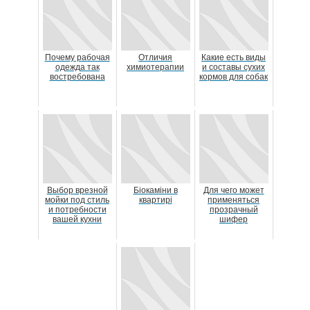
Почему рабочая
Отличия
Какие есть виды
одежда так
химиотерапии
и составы сухих
востребована
кормов для собак
Выбор врезной
Біокаміни в
Для чего может
мойки под стиль
квартирі
применяться
и потребности
прозрачный
вашей кухни
шифер