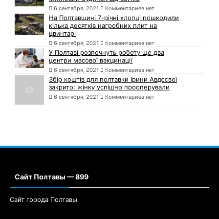
6 сентября, 2021
Комментариев нет
На Полтавщині 7-річні хлопці пошкодили
кілька десятків нагробних плит на
цвинтарі
6 сентября, 2021
Комментариев нет
У Полтаві розпочнуть роботу ще два
центри масової вакцинації
6 сентября, 2021
Комментариев нет
Збір коштів для полтавки Ірини Авдєєвої
закрито: жінку успішно прооперували
6 сентября, 2021
Комментариев нет
Сайт Полтавы — 899
Сайт города Полтавы