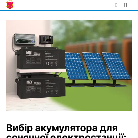
Skip
to
content
Вибір акумулятора для
сонячної електростанції: