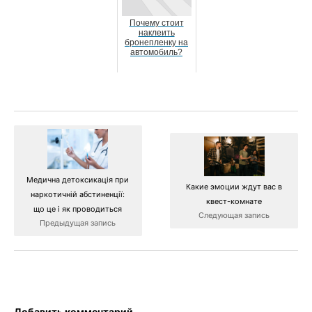
Почему стоит
наклеить
бронепленку на
автомобиль?
Медична детоксикація при
Какие эмоции ждут вас в
наркотичній абстиненції:
квест-комнате
що це і як проводиться
Следующая запись
Предыдущая запись
Добавить комментарий