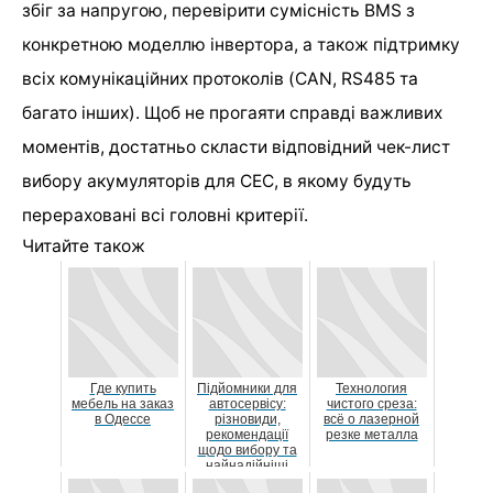
збіг за напругою, перевірити сумісність BMS з
конкретною моделлю інвертора, а також підтримку
всіх комунікаційних протоколів (CAN, RS485 та
багато інших). Щоб не прогаяти справді важливих
моментів, достатньо скласти відповідний чек-лист
вибору акумуляторів для СЕС, в якому будуть
перераховані всі головні критерії.
Читайте також
Где купить
Підйомники для
Технология
мебель на заказ
автосервісу:
чистого среза:
в Одессе
різновиди,
всё о лазерной
рекомендації
резке металла
щодо вибору та
найнадійніші
моделі