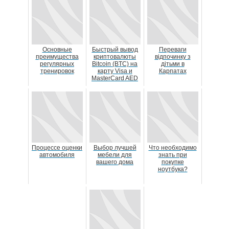
Основные
Быстрый вывод
Переваги
преимущества
криптовалюты
відпочинку з
регулярных
Bitcoin (BTC) на
дітьми в
тренировок
карту Visa и
Карпатах
MasterCard AED
Процессе оценки
Выбор лучшей
Что необходимо
автомобиля
мебели для
знать при
вашего дома
покупке
ноутбука?