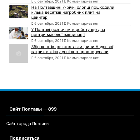
6 сентября, 2021
Комментариев нет
На Полтавщині 7-річні хлопці пошкодили
кілька десятків нагробних плит на
цвинтарі
6 сентября, 2021
Комментариев нет
У Полтаві розпочнуть роботу ще два
центри масової вакцинації
6 сентября, 2021
Комментариев нет
Збір коштів для полтавки Ірини Авдєєвої
закрито: жінку успішно прооперували
6 сентября, 2021
Комментариев нет
Сайт Полтавы — 899
Сайт города Полтавы
Подписаться