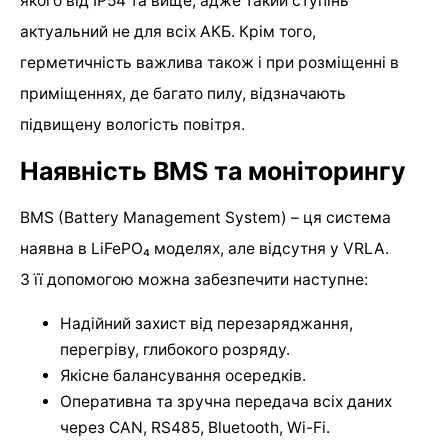
якого від IP54 та вище, адже такий ступінь
актуальний не для всіх АКБ. Крім того,
герметичність важлива також і при розміщенні в
приміщеннях, де багато пилу, відзначають
підвищену вологість повітря.
Наявність BMS та моніторингу
BMS (Battery Management System) – ця система
наявна в LiFePO₄ моделях, але відсутня у VRLA.
З її допомогою можна забезпечити наступне:
Надійний захист від перезаряджання,
перегріву, глибокого розряду.
Якісне балансування осередків.
Оперативна та зручна передача всіх даних
через CAN, RS485, Bluetooth, Wi-Fi.