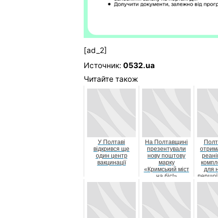
[ad_2]
Источник:
0532.ua
Читайте також
У Полтаві
На Полтавщині
Полт
відкрився ще
презентували
отрим
один центр
нову поштову
реані
вакцинації
марку
компл
«Кримський міст
для 
на біс!»
першої
від 
Бр