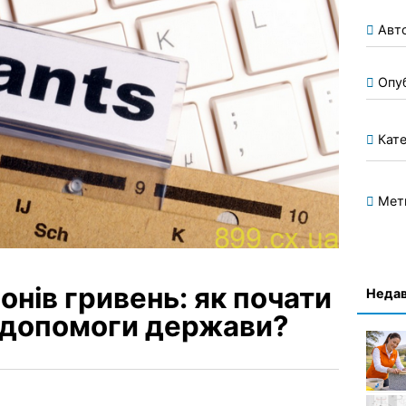
Авт
Опу
Кате
Мет
онів гривень: як почати
Недав
а допомоги держави?