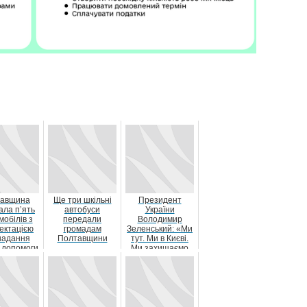
авщина
Ще три шкільні
Президент
ала п’ять
автобуси
України
мобілів з
передали
Володимир
ектацією
громадам
Зеленський: «Ми
надання
Полтавщини
тут. Ми в Києві.
 допомоги
Ми захищаємо
Великої
Україну!»
ита...