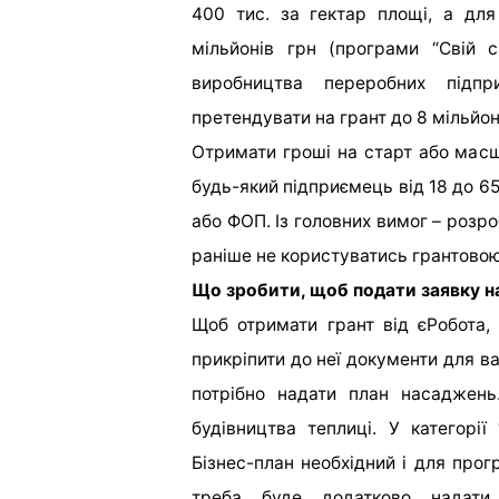
400 тис. за гектар площі, а дл
мільйонів грн (програми “Свій 
виробництва переробних підпр
претендувати на грант до 8 мільйон
Отримати гроші на старт або мас
будь-який підприємець від 18 до 6
або ФОП. Із головних вимог – розр
раніше не користуватись грантово
Що зробити, щоб подати заявку н
Щоб отримати грант від єРобота, 
прикріпити до неї документи для ва
потрібно надати план насаджен
будівництва теплиці. У категорії
Бізнес-план необхідний і для прог
треба буде додатково надати ф