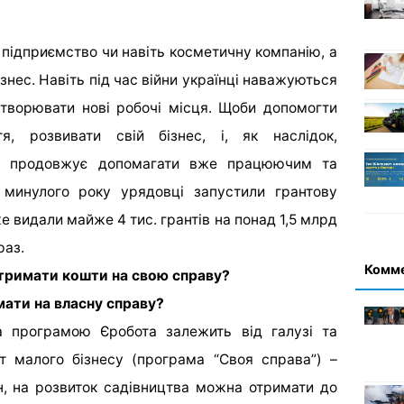
підприємство чи навіть косметичну компанію, а
знес. Навіть під час війни українці наважуються
створювати нові робочі місця. Щоби допомогти
я, розвивати свій бізнес, і, як наслідок,
ва продовжує допомагати вже працюючим та
 минулого року урядовці запустили грантову
е видали майже 4 тис. грантів на понад 1,5 млрд
раз.
Комм
тримати кошти на свою справу?
мати на власну справу?
а програмою Єробота залежить від галузі та
т малого бізнесу (програма “Своя справа”) –
н, на розвиток садівництва можна отримати до