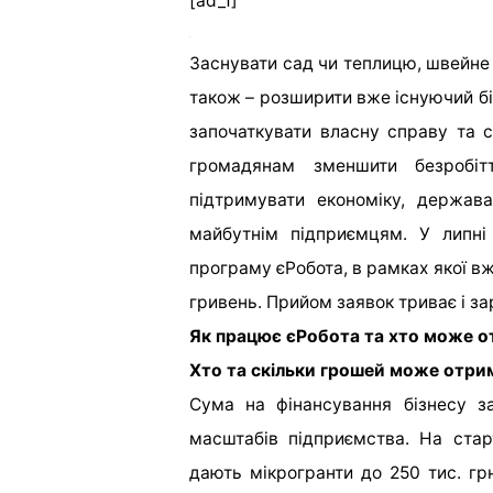
[ad_1]
Заснувати сад чи теплицю, швейне 
також – розширити вже існуючий бі
започаткувати власну справу та 
громадянам зменшити безробітт
підтримувати економіку, держа
майбутнім підприємцям. У липні
програму єРобота, в рамках якої вж
гривень. Прийом заявок триває і за
Як працює єРобота та хто може о
Хто та скільки грошей може отри
Сума на фінансування бізнесу з
масштабів підприємства. На стар
дають мікрогранти до 250 тис. гр