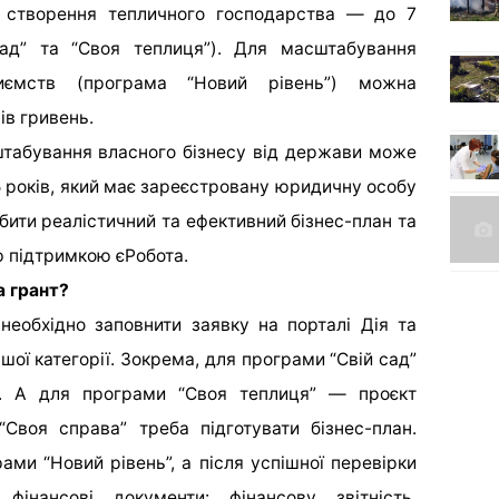
я створення тепличного господарства — до 7
сад” та “Своя теплиця”). Для масштабування
иємств (програма “Новий рівень”) можна
ів гривень.
штабування власного бізнесу від держави може
5 років, який має зареєстровану юридичну особу
обити реалістичний та ефективний бізнес-план та
ю підтримкою єРобота.
а грант?
необхідно заповнити заявку на порталі Дія та
шої категорії. Зокрема, для програми “Свій сад”
ь. А для програми “Своя теплиця” — проєкт
 “Своя справа” треба підготувати бізнес-план.
рами “Новий рівень”, а після успішної перевірки
інансові документи: фінансову звітність,