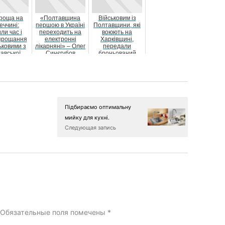
троща на
«Полтавщина
Військовим із
еччині:
першою в Україні
Полтавщини, які
ли час і
переходить на
воюють на
 прощання
електронні
Харківщині,
ськовими з
лікарняні» – Олег
передали
авської
Синєгубов
броньований
ини, які
мікроавтобус
гин...
Підбираємо оптимальну
мийку для кухні.
Следующая запись
Обязательные поля помечены
*