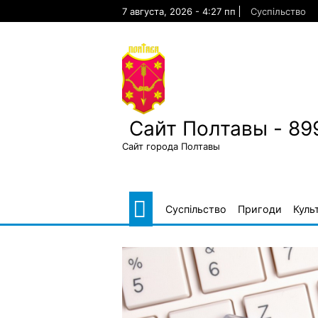
Skip
7 августа, 2026 - 4:27 пп
Суспільство
to
content
Сайт Полтавы - 89
Сайт города Полтавы
Суспільство
Пригоди
Куль