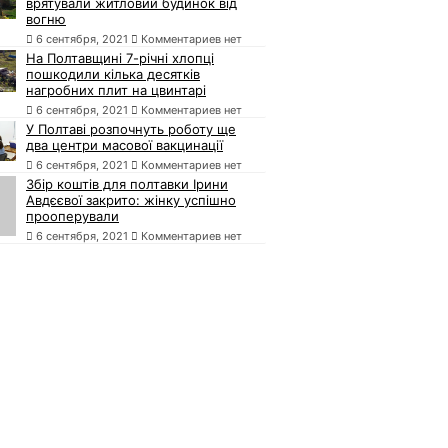
врятували житловий будинок від
вогню
6 сентября, 2021
Комментариев нет
На Полтавщині 7-річні хлопці
пошкодили кілька десятків
нагробних плит на цвинтарі
6 сентября, 2021
Комментариев нет
У Полтаві розпочнуть роботу ще
два центри масової вакцинації
6 сентября, 2021
Комментариев нет
Збір коштів для полтавки Ірини
Авдєєвої закрито: жінку успішно
прооперували
6 сентября, 2021
Комментариев нет