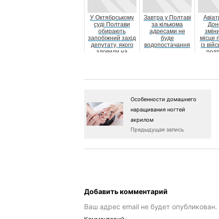
У Октябрському
Завтра у Полтаві
Авіа
суді Полтави
за кількома
Дон
обирають
адресами не
зміни
запобіжний захід
буде
місце
депутату, якого
водопостачання
із вій
зловили на
полт
хабарі
част
за
Особенности домашнего
наращивания ногтей
акрилом
Предыдущая запись
Добавить комментарий
Ваш адрес email не будет опубликован.