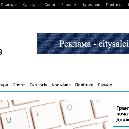
Пригоди
Культура
Спорт
Екологія
Кримінал
Політика
9
тура
Спорт
Екологія
Кримінал
Політика
Разное
Грант
поча
держ