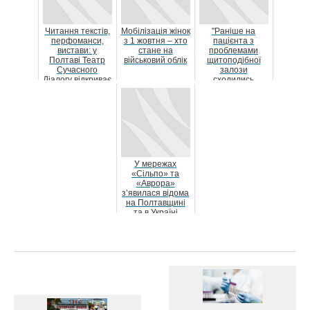
Читання текстів,
Мобілізація жінок
"Раніше на
перфоманси,
з 1 жовтня – хто
пацієнта з
вистави: у
стане на
проблемами
Полтаві Театр
військовий облік
щитоподібної
Сучасного
залози
Діалогу відкриває
сходились
серію мистецьких
подивитись усім
п...
відділенням, а
д...
У мережах
«Сільпо» та
«Аврора»
з’явилася відома
на Полтавщині
та в Україні
новосанжарська
вода