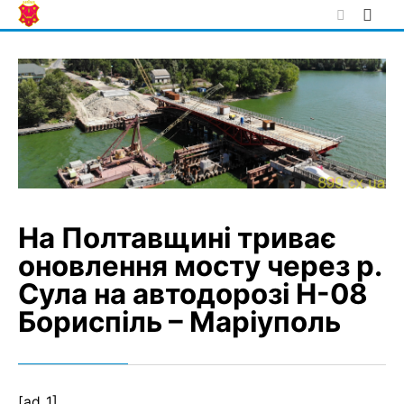
Skip
to
content
На Полтавщині триває
оновлення мосту через р.
Сула на автодорозі Н-08
Бориспіль – Маріуполь
[ad_1]