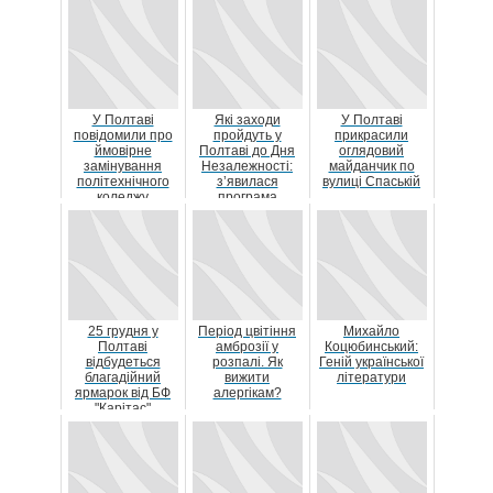
У Полтаві
Які заходи
У Полтаві
повідомили про
пройдуть у
прикрасили
ймовірне
Полтаві до Дня
оглядовий
замінування
Незалежності:
майданчик по
політехнічного
з’явилася
вулиці Спаській
коледжу
програма
25 грудня у
Період цвітіння
Михайло
Полтаві
амброзії у
Коцюбинський:
відбудеться
розпалі. Як
Геній української
благадійний
вижити
літератури
ярмарок від БФ
алергікам?
"Карітас"