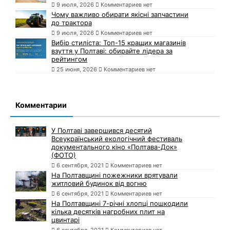
9 июля, 2026
Комментариев нет
Чому важливо обирати якісні запчастини
до трактора
9 июля, 2026
Комментариев нет
Вибір стиліста: Топ-15 кращих магазинів
взуття у Полтаві: обирайте лідера за
рейтингом
25 июня, 2026
Комментариев нет
Комментарии
У Полтаві завершився десятий
Всеукраїнський екологічний фестиваль
документального кіно «Полтава-Док»
(ФОТО)
6 сентября, 2021
Комментариев нет
На Полтавщині пожежники врятували
житловий будинок від вогню
6 сентября, 2021
Комментариев нет
На Полтавщині 7-річні хлопці пошкодили
кілька десятків нагробних плит на
цвинтарі