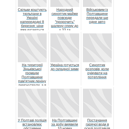
Скільки коштують
Народний
Військовим із
тюльпани в
синоптик майже
Полтавщини
Україні
повсюди
передали ще
напередодні 8
"пророчить"
одне авто
березня: ціни
шалену спеку до
вже кусаються
+ 33 та
попереджає про
антицик...
На території
Україна готується
Синоптик
Зіньківської
до складної зими
розповів, коли
громади
очікувати на
Полтавщини
потепління
пам’ятник леніну
демонутвали, а в
окупованому
росіянами...
У Полтаві поліція
На Полтавщині
Постачання
встановлює
за добу виявили
гарячої води в
обставини
10 нових
оселі полтавців