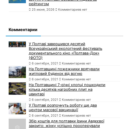
рейтингом
25 июня, 2026
Комментариев нет
Комментарии
У Полтаві завершився десятий
Всеукраїнський екологічний фестиваль
документального кіно «Полтава-Док»
(ФОТО)
6 сентября, 2021
Комментариев нет
На Полтавщині пожежники врятували
житловий будинок від вогню
6 сентября, 2021
Комментариев нет
На Полтавщині 7-річні хлопці пошкодили
кілька десятків нагробних плит на
цвинтарі
6 сентября, 2021
Комментариев нет
У Полтаві розпочнуть роботу ще два
центри масової вакцинації
6 сентября, 2021
Комментариев нет
Збір коштів для полтавки Ірини Авдєєвої
закрито: жінку успішно прооперували