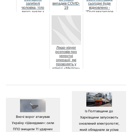
загибелі
випадків COVID-
сьогодні буде
чоловіка, тіло
19
відновлено -
якого зняли з
“Полтаватеплое
електроопори
нерго”
Лікар-хірург
розповів про
ургентні
операції, які
проводять у
клініці «Медіон»
Із Полтавщини до
Вночі ворог атакував
Харківщини запускають
Україну «Шахедами»: сили
оновлений електропотяг,
ППО знищили 11 ударних
який обладнали за усіма