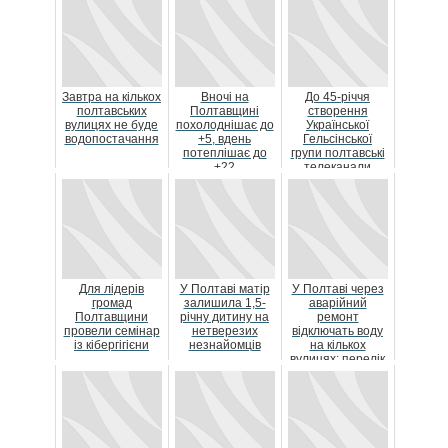
Завтра на кількох
Вночі на
До 45-річчя
полтавських
Полтавщині
створення
вулицях не буде
похолоднішає до
Української
водопостачання
+5, вдень
Гельсінської
потеплішає до
групи полтавські
+22
телеканали
показали
просвітницький
р...
Для лідерів
У Полтаві матір
У Полтаві через
громад
залишила 1,5-
аварійний
Полтавщини
річну дитину на
ремонт
провели семінар
нетверезих
відключать воду
із кібергігієни
незнайомців
на кількох
вулицях: перелік
адрес