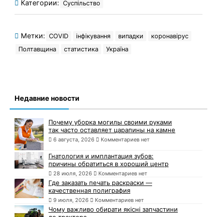
Категории:
Суспільство
Метки:
COVID
інфікування
випадки
коронавірус
Полтавщина
статистика
Україна
Недавние новости
Почему уборка могилы своими руками
так часто оставляет царапины на камне
6 августа, 2026
Комментариев нет
Гнатология и имплантация зубов:
причины обратиться в хороший центр
28 июля, 2026
Комментариев нет
Где заказать печать раскраски —
качественная полиграфия
9 июля, 2026
Комментариев нет
Чому важливо обирати якісні запчастини
до трактора