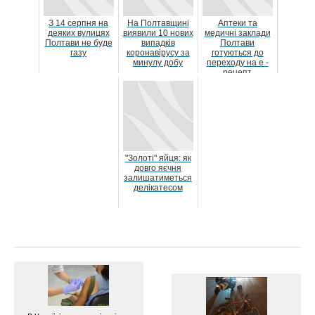
З 14 серпня на
На Полтавщині
Аптеки та
деяких вулицях
виявили 10 нових
медичні заклади
Полтави не буде
випадків
Полтави
газу
коронавірусу за
готуються до
минулу добу
переходу на е -
рецепт
"Золоті" яйця: як
довго яєчня
залишатиметься
делікатесом