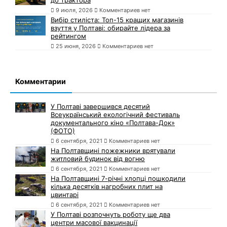
9 июля, 2026
Комментариев нет
Вибір стиліста: Топ-15 кращих магазинів
взуття у Полтаві: обирайте лідера за
рейтингом
25 июня, 2026
Комментариев нет
Комментарии
У Полтаві завершився десятий
Всеукраїнський екологічний фестиваль
документального кіно «Полтава-Док»
(ФОТО)
6 сентября, 2021
Комментариев нет
На Полтавщині пожежники врятували
житловий будинок від вогню
6 сентября, 2021
Комментариев нет
На Полтавщині 7-річні хлопці пошкодили
кілька десятків нагробних плит на
цвинтарі
6 сентября, 2021
Комментариев нет
У Полтаві розпочнуть роботу ще два
центри масової вакцинації