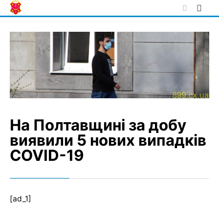
Skip
to
content
На Полтавщині за добу
виявили 5 нових випадків
COVID-19
[ad_1]