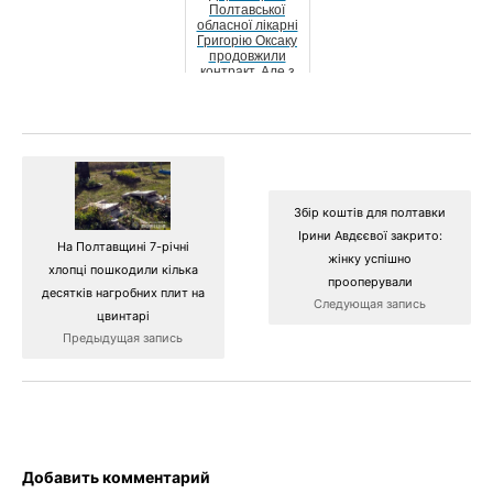
Полтавської
обласної лікарні
Григорію Оксаку
продовжили
контракт. Але з
однією умовою
Збір коштів для полтавки
Ірини Авдєєвої закрито:
На Полтавщині 7-річні
жінку успішно
хлопці пошкодили кілька
прооперували
десятків нагробних плит на
Следующая запись
цвинтарі
Предыдущая запись
Добавить комментарий