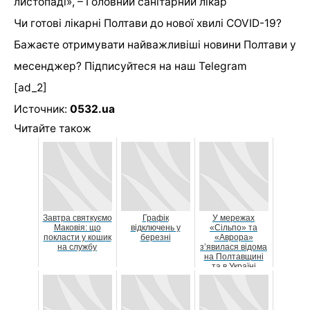
листопаді», – Головний санітарний лікар
Чи готові лікарні Полтави до нової хвилі COVID-19?
Бажаєте отримувати найважливіші новини Полтави у
месенджер? Підписуйтеся на наш
Telegram
[ad_2]
Источник:
0532.ua
Читайте також
Завтра святкуємо
Графік
У мережах
Маковія: що
відключень у
«Сільпо» та
покласти у кошик
березні
«Аврора»
на службу
з’явилася відома
на Полтавщині
та в Україні
новосанжарська
вода