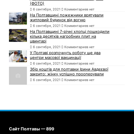
(ФОТО)
6 сентября, 2021
Комментариев нет
На Полтавщині пожежники врятували
житловий будинок від вогню
6 сентября, 2021
Комментариев нет
На Полтавщині 7-річні хлопці пошкодили
кілька десятків нагробних плит на
цвинтарі
6 сентября, 2021
Комментариев нет
У Полтаві розпочнуть роботу ще два
центри масової вакцинації
6 сентября, 2021
Комментариев нет
Збір коштів для полтавки Ірини Авдєєвої
закрито: жінку успішно прооперували
6 сентября, 2021
Комментариев нет
Сайт Полтавы — 899