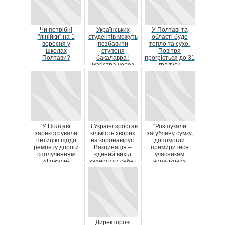
Чи потрібні
Українських
У Полтаві та
"лінійки" на 1
студентів можуть
області буде
вересня у
позбавити
тепло та сухо.
школах
ступеня
Повітря
Полтави?
бакалавра і
прогріється до 31
магістра через
градуси
плагіат
У Полтаві
В Україні зростає
"Розшукали
зареєстрували
кількість хворих
загублену сумку,
петицію щодо
на коронавірус.
допомогли
ремонту дороги
Вакцинація –
примиритися
сполученням
єдиний вихід
учасникам
«Гожули-
захистити себе і
випадкових
Біологічне», яка
своїх ...
дрібних сварок" -
має суцільн...
...
Директорові