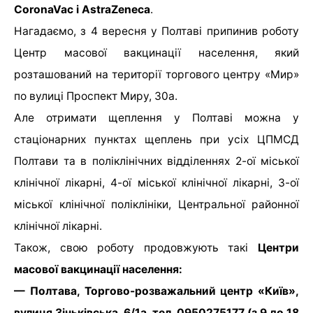
CoronaVac і AstraZeneca
.
Нагадаємо, з 4 вересня у Полтаві припинив роботу
Центр масової вакцинації населення, який
розташований на території торгового центру «Мир»
по вулиці Проспект Миру, 30а.
Але отримати щеплення у Полтаві можна у
стаціонарних пунктах щеплень при усіх ЦПМСД
Полтави та в поліклінічних відділеннях 2-ої міської
клінічної лікарні, 4-ої міської клінічної лікарні, 3-ої
міської клінічної поліклініки, Центральної районної
клінічної лікарні.
Також, свою роботу продовжують такі
Центри
масової вакцинації населення:
— Полтава, Торгово-розважальний центр «Київ»,
вулиця Зіньківська, 6/1а, тел. 0950275177 (з 9 до 18