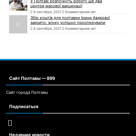
У Полтаві розпочнуть роботу ще два
центри масової вакцинації
6 сентября, 2021
Комментариев нет
Збір коштів для полтавки Ірини Авдєєвої
закрито: жінку успішно прооперували
6 сентября, 2021
Комментариев нет
Сайт Полтавы — 899
Сайт города Полтавы
Подписаться
Недавние новости