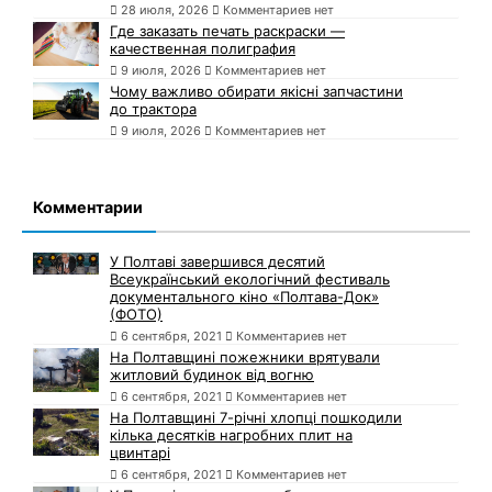
28 июля, 2026
Комментариев нет
Где заказать печать раскраски —
качественная полиграфия
9 июля, 2026
Комментариев нет
Чому важливо обирати якісні запчастини
до трактора
9 июля, 2026
Комментариев нет
Комментарии
У Полтаві завершився десятий
Всеукраїнський екологічний фестиваль
документального кіно «Полтава-Док»
(ФОТО)
6 сентября, 2021
Комментариев нет
На Полтавщині пожежники врятували
житловий будинок від вогню
6 сентября, 2021
Комментариев нет
На Полтавщині 7-річні хлопці пошкодили
кілька десятків нагробних плит на
цвинтарі
6 сентября, 2021
Комментариев нет