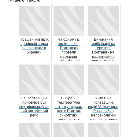
Працівників яких
На одному із
Виконання
професій зараз
полігонів під
мобілізації на
не вистачає в
Полтавою
території
Україні?
провели
Полтави - на
навчальні
надзвичайно
стрільби для
низькому рівні
снайперів із ТрО
На Полтавщині
В Україні
У місті на
поновлює рух
температура
Полтавщині
внутрішньооблас
потроху вщухає,
водій Volkswagen
ний автобусний
але в Полтаві
Passat збив
рейс
синоптики
неповнолітніх
прогнозують
хлопця і дівчину
спеку до +31