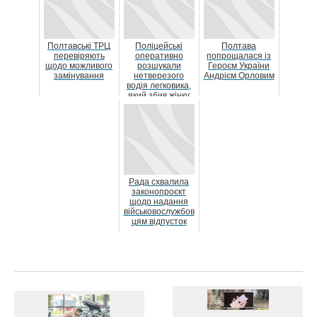
Полтавські ТРЦ
Поліцейські
Полтава
перевіряють
оперативно
попрощалася із
щодо можливого
розшукали
Героєм України
замінування
нетверезого
Андрієм Орловим
водія легковика,
який збив жінку
Рада схвалила
законопроєкт
щодо надання
військовослужбов
цям відпусток