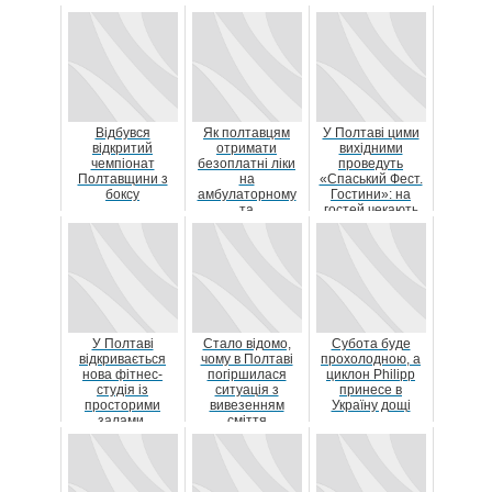
Відбувся
Як полтавцям
У Полтаві цими
відкритий
отримати
вихідними
чемпіонат
безоплатні ліки
проведуть
Полтавщини з
на
«Спаський Фест.
боксу
амбулаторному
Гостини»: на
та
гостей чекають
стаціонарному
фуд-корт, б’юті
лікуванні?
зона ...
У Полтаві
Стало відомо,
Субота буде
відкривається
чому в Полтаві
прохолодною, а
нова фітнес-
погіршилася
циклон Philipp
студія із
ситуація з
принесе в
просторими
вивезенням
Україну дощі
залами,
сміття
комфортними
умовами та
професійними...