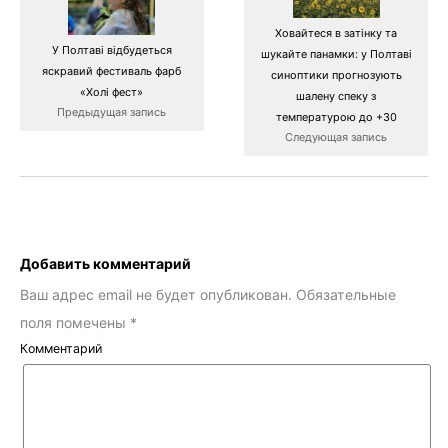
Ховайтеся в затінку та
У Полтаві відбудеться
шукайте панамки: у Полтаві
яскравий фестиваль фарб
синоптики прогнозують
«Холі фест»
шалену спеку з
Предыдущая запись
температурою до +30
Следующая запись
Добавить комментарий
Ваш адрес email не будет опубликован.
Обязательные
поля помечены
*
Комментарий