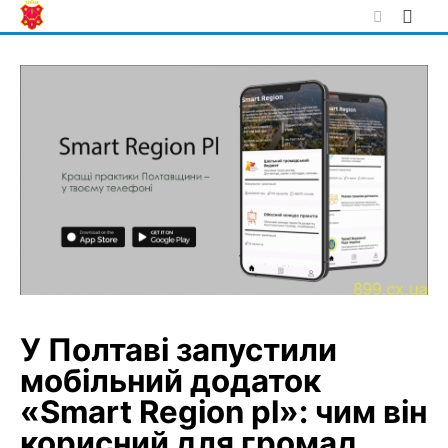
Skip
to
content
У Полтаві запустили
мобільний додаток
«Smart Region pl»: чим він
корисний для громад