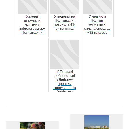
Хакери
У водоймі на
У неділю в
атакували
Полтавщині
Полтаві
критичну
потонула 49-
очікується
інфраструктуру
річна жінка
сильна спека до
Полтавщини
+32 градусів
У Полтаві
добровольці
«Легіону»
провели
тренування із
"роботою
штурмових груп,
зачисткою та ев...