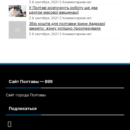
6 сентября, 2021
Комментариев нет
У Полтаві розпочнуть роботу ще два
центри масової вакцинації
6 сентября, 2021
Комментариев нет
Збір коштів для полтавки Ірини Авдєєвої
закрито: жінку успішно прооперували
6 сентября, 2021
Комментариев нет
Сайт Полтавы — 899
Сайт города Полтавы
Подписаться