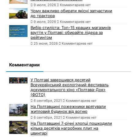
9 июля, 2026
Комментариев нет
Чому важливо обирати якісні запчастини
до трактора
9 июля, 2026
Комментариев нет
Вибір стиліста: Топ-15 кращих магазинів
взуття у Полтаві: обирайте лідера за
рейтингом
25 июня, 2026
Комментариев нет
Комментарии
У Полтаві завершився десятий
Всеукраїнський екологічний фестиваль
документального кіно «Полтава-Док»
(ФОТО)
6 сентября, 2021
Комментариев нет
На Полтавщині пожежники врятували
житловий будинок від вогню
6 сентября, 2021
Комментариев нет
На Полтавщині 7-річні хлопці пошкодили
кілька десятків нагробних плит на
цвинтарі