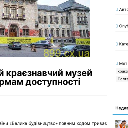
Авт
Опу
Кате
Мет
й краєзнавчий музей
краєз
ормам доступності
Полт
Недав
їни «Велике будівництво» повним ходом триває