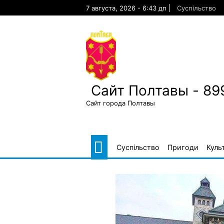
Skip
7 августа, 2026 - 6:43 дп
Суспільство
to
content
Сайт Полтавы - 89
Сайт города Полтавы
Суспільство
Пригоди
Куль