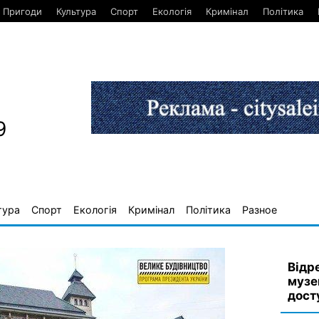
Пригоди
Культура
Спорт
Екологія
Кримінал
Політика
9
тура
Спорт
Екологія
Кримінал
Політика
Разное
Відр
музе
дост