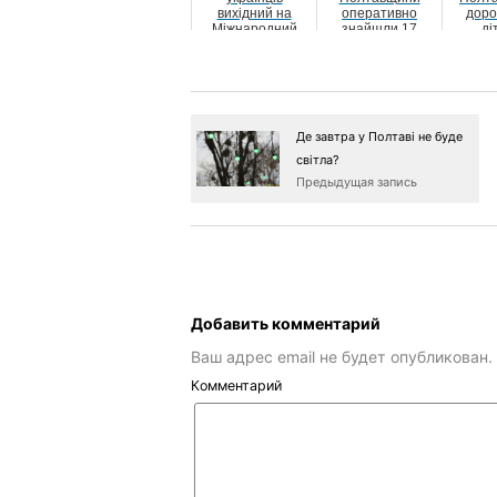
вихідний на
оперативно
доро
Міжнародний
знайшли 17
ді
жіночий день
річного хлопця
сма
стра
Де завтра у Полтаві не буде
світла?
Предыдущая запись
Добавить комментарий
Ваш адрес email не будет опубликован.
Комментарий