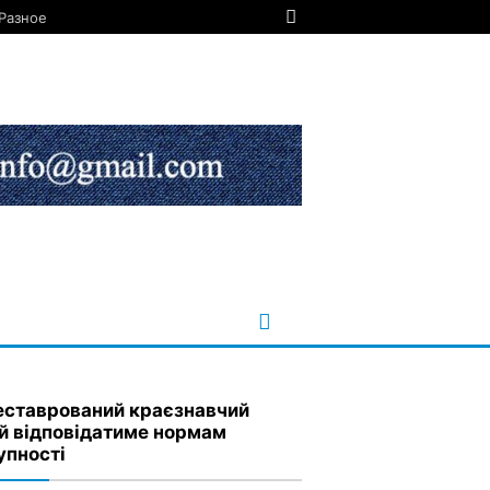
Разное
еставрований краєзнавчий
й відповідатиме нормам
упності