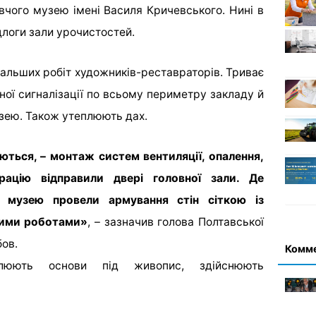
вчого музею імені Василя Кричевського. Нині в
длоги зали урочистостей.
льших робіт художників-реставраторів. Триває
ої сигналізації по всьому периметру закладу й
зею. Також утеплюють дах.
уються, – монтаж систем вентиляції, опалення,
рацію відправили двері головної зали. Де
й музею провели армування стін сіткою із
ними роботами»
, – зазначив голова Полтавської
ов.
Комм
овлюють основи під живопис, здійснюють