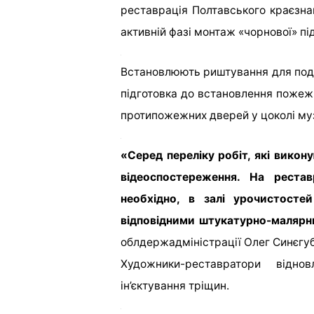
реставрація Полтавського краєзна
активній фазі монтаж «чорнової» пі
Встановлюють риштування для пода
підготовка до встановлення пожежн
протипожежних дверей у цоколі му
«Серед переліку робіт, які викон
відеоспостереження. На рестав
необхідно, в залі урочистосте
відповідними штукатурно-маляр
облдержадміністрації Олег Синєгуб
Художники-реставратори відн
ін’єктування тріщин.