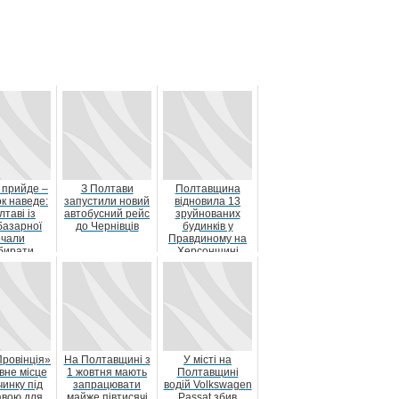
 прийде –
З Полтави
Полтавщина
к наведе:
запустили новий
відновила 13
лтаві із
автобусний рейс
зруйнованих
базарної
до Чернівців
будинків у
очали
Правдиному на
бирати
Херсонщині
овільно
лені авт...
Провінція»
На Полтавщині з
У місті на
вне місце
1 жовтня мають
Полтавщині
чинку під
запрацювати
водій Volkswagen
авою для
майже півтисячі
Passat збив