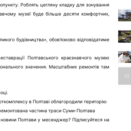
опункту. Роблять цегляну кладку для зонування
навчому музеї буде більше десяти комфортних,
еликого будівництва», обов’язково відповідатиме
реставрації Полтавського краєзнавчого музею
ціонального значення. Масштабних ремонтів там
оці.
рткомплексу в Полтаві облагородили територію
дремонтована частина траси Суми-Полтава
 новини Полтави у месенджер?
Підписуйтеся на