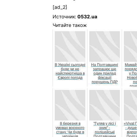
[ad_2]
Источник:
0532.ua
Читайте також
В Україні сьогодні
На Полтавщині
Мамай
буде чи не
запрацює ще
порядо
найспекотніша в
один прилад
у По
Європі погода
фіксації
Ново
порушень ПДР
п
при
сам
встанов
8 березня в
"Гуляв у лісі і
«Vivat 
умовах воєнного
зник" -
- душе
стану. Чи буде в
поліцейські
відпо
українців
Полтавщини
Полт