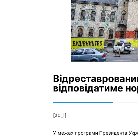
Відреставровани
відповідатиме н
[ad_1]
У межах програми Президента Укра