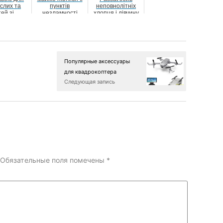
слих та
пунктів
неповнолітніх
тей зі
незламності
хлопця і дівчину
чними
вами...
Популярные аксессуары
для квадрокоптера
Следующая запись
Обязательные поля помечены
*