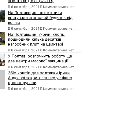
«Полтава-Док» (ФОТО)
6 сентября, 2021
Комментариев нет
На Полтавщині пожежники
врятували житловий будинок від
вогню
6 сентября, 2021
Комментариев нет
На Полтавщині 7-річні хлопці
пошкодили кілька десятків
нагробних плит на цвинтарі
6 сентября, 2021
Комментариев нет
У Полтаві розпочнуть роботу ще
два центри масової вакцинації
6 сентября, 2021
Комментариев нет
Збір коштів для полтавки Ірини
Авдєєвої закрито: жінку успішно
прооперували
6 сентября, 2021
Комментариев нет