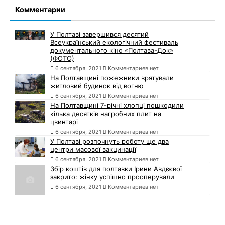
Комментарии
У Полтаві завершився десятий
Всеукраїнський екологічний фестиваль
документального кіно «Полтава-Док»
(ФОТО)
6 сентября, 2021
Комментариев нет
На Полтавщині пожежники врятували
житловий будинок від вогню
6 сентября, 2021
Комментариев нет
На Полтавщині 7-річні хлопці пошкодили
кілька десятків нагробних плит на
цвинтарі
6 сентября, 2021
Комментариев нет
У Полтаві розпочнуть роботу ще два
центри масової вакцинації
6 сентября, 2021
Комментариев нет
Збір коштів для полтавки Ірини Авдєєвої
закрито: жінку успішно прооперували
6 сентября, 2021
Комментариев нет