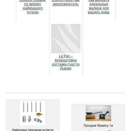
Корисні поради
Кленбутерол как
Как выбрать
по вибору
жиросжигатель
идеальные
найкращого
жалюзи для
готелю
вашего дома
La Рис –
безкоштовна
доставка суші по
Львову
Продаж бізнесу та
Найкращі причини купити