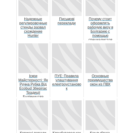
Надежные
Письмові
Почему стоит
регулировочные
переклади
оформлять
стенды развал
рабочую визу в
схождение
Болгарию с
Hunter
помощью
специалистов
Іскри
ПУE: Правила
Основные
Майстерності: Як
улаштування
преимущества
Ручна Рубка Від
електроустаново
окон из ПВХ
Ecobud Зберігає
к
Традиції
Будівництва