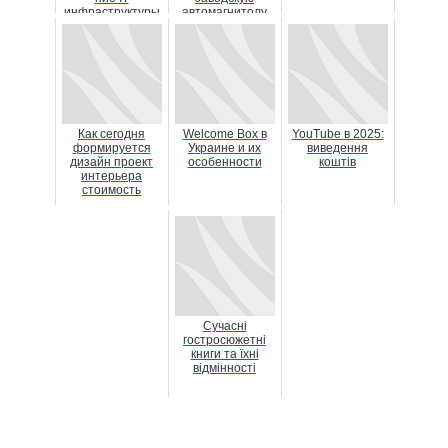
инфраструктуры
автомагнитолу
на штатную
магнитолу
Как сегодня
Welcome Box в
YouTube в 2025:
формируется
Украине и их
виведення
дизайн проект
особенности
коштів
интерьера
стоимость
Сучасні
гостросюжетні
книги та їхні
відмінності