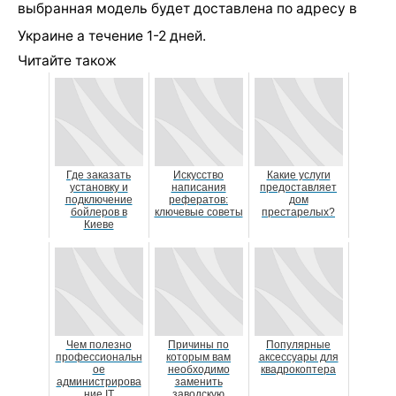
выбранная модель будет доставлена по адресу в
Украине а течение 1-2 дней.
Читайте також
Где заказать
Искусство
Какие услуги
установку и
написания
предоставляет
подключение
рефератов:
дом
бойлеров в
ключевые советы
престарелых?
Киеве
Чем полезно
Причины по
Популярные
профессиональн
которым вам
аксессуары для
ое
необходимо
квадрокоптера
администрирова
заменить
ние IT
заводскую