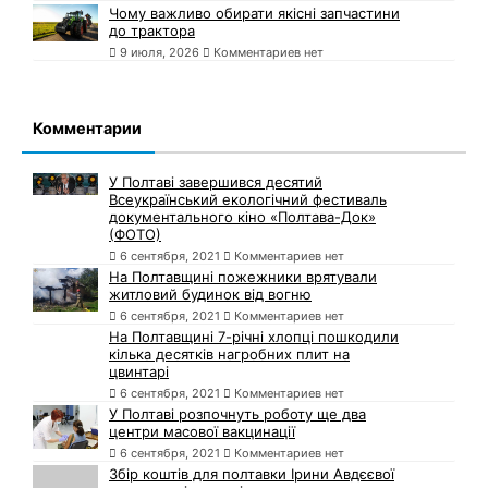
Чому важливо обирати якісні запчастини
до трактора
9 июля, 2026
Комментариев нет
Комментарии
У Полтаві завершився десятий
Всеукраїнський екологічний фестиваль
документального кіно «Полтава-Док»
(ФОТО)
6 сентября, 2021
Комментариев нет
На Полтавщині пожежники врятували
житловий будинок від вогню
6 сентября, 2021
Комментариев нет
На Полтавщині 7-річні хлопці пошкодили
кілька десятків нагробних плит на
цвинтарі
6 сентября, 2021
Комментариев нет
У Полтаві розпочнуть роботу ще два
центри масової вакцинації
6 сентября, 2021
Комментариев нет
Збір коштів для полтавки Ірини Авдєєвої