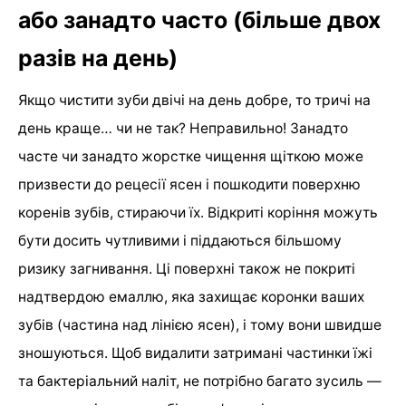
або занадто часто (більше двох
разів на день)
Якщо чистити зуби двічі на день добре, то тричі на
день краще… чи не так? Неправильно! Занадто
часте чи занадто жорстке чищення щіткою може
призвести до рецесії ясен і пошкодити поверхню
коренів зубів, стираючи їх. Відкриті коріння можуть
бути досить чутливими і піддаються більшому
ризику загнивання. Ці поверхні також не покриті
надтвердою емаллю, яка захищає коронки ваших
зубів (частина над лінією ясен), і тому вони швидше
зношуються. Щоб видалити затримані частинки їжі
та бактеріальний наліт, не потрібно багато зусиль —