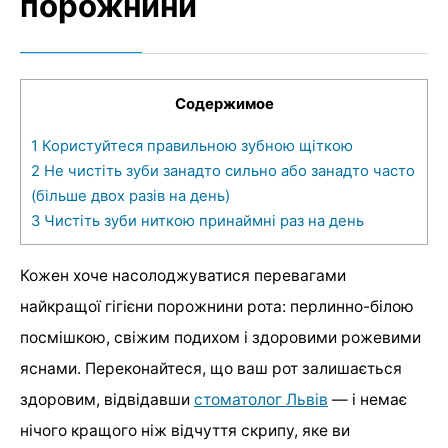
порожнини
Содержимое
1
Користуйтеся правильною зубною щіткою
2
Не чистіть зуби занадто сильно або занадто часто
(більше двох разів на день)
3
Чистіть зуби ниткою принаймні раз на день
Кожен хоче насолоджуватися перевагами
найкращої гігієни порожнини рота: перлинно-білою
посмішкою, свіжим подихом і здоровими рожевими
яснами. Переконайтеся, що ваш рот залишається
здоровим, відвідавши
стоматолог Львів
— і немає
нічого кращого ніж відчуття скрипу, яке ви