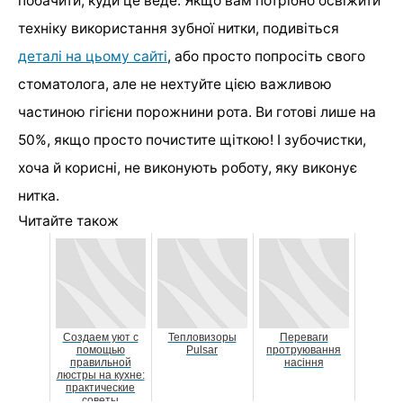
побачити, куди це веде. Якщо вам потрібно освіжити
техніку використання зубної нитки, подивіться
деталі на цьому сайті
, або просто попросіть свого
стоматолога, але не нехтуйте цією важливою
частиною гігієни порожнини рота. Ви готові лише на
50%, якщо просто почистите щіткою! І зубочистки,
хоча й корисні, не виконують роботу, яку виконує
нитка.
Читайте також
Создаем уют с
Тепловизоры
Переваги
помощью
Pulsar
протруювання
правильной
насіння
люстры на кухне:
практические
советы