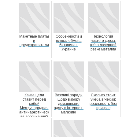
Макетные платы
Особенности и
Технология
и
плюсы обмена
чистого среза:
предохранители
биткоина в
всё о лазерной
Украине
резке металла
Какие цели
Важливі поради
Сколько стоит
ставит перед
щодо вибору
учёба в Чехии:
собой
домашнього
реальность без
Международная
одягу в інтернет-
прикрас
антинаркотическ
магазині
ая ассоциация?