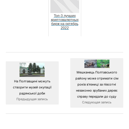
Топ-3 лучших
криптовалютных
бирж на октябрь
2022
Мешканець Полтавського
району може отримати сім
На Полтавщині можуть
років в’язниці за півсотні
створити музей окупації
незаконно зрубаних дерев:
радянської доби
справу передали до суду
Предыдущая запись
Следующая запись