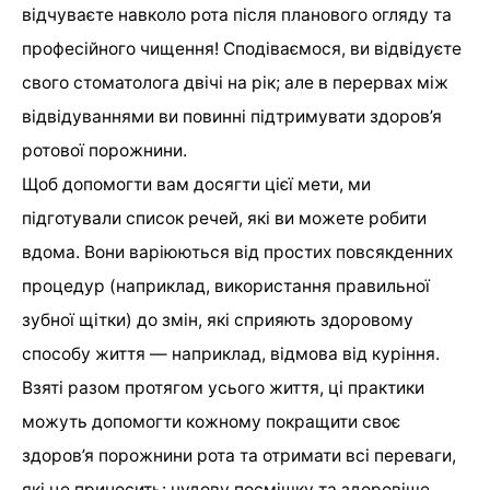
відчуваєте навколо рота після планового огляду та
професійного чищення! Сподіваємося, ви відвідуєте
свого стоматолога двічі на рік; але в перервах між
відвідуваннями ви повинні підтримувати здоров’я
ротової порожнини.
Щоб допомогти вам досягти цієї мети, ми
підготували список речей, які ви можете робити
вдома. Вони варіюються від простих повсякденних
процедур (наприклад, використання правильної
зубної щітки) до змін, які сприяють здоровому
способу життя — наприклад, відмова від куріння.
Взяті разом протягом усього життя, ці практики
можуть допомогти кожному покращити своє
здоров’я порожнини рота та отримати всі переваги,
які це приносить: чудову посмішку та здоровіше