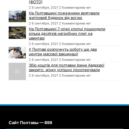
(ФОТО)
6 сентября, 2021
Комментариев нет
На Полтавщині пожежники врятували
житловий будинок від вогню
6 сентября, 2021
Комментариев нет
На Полтавщині 7-річні хлопці пошкодили
кілька десятків нагробних плит на
цвинтарі
6 сентября, 2021
Комментариев нет
У Полтаві розпочнуть роботу ще два
центри масової вакцинації
6 сентября, 2021
Комментариев нет
Збір коштів для полтавки Ірини Авдєєвої
закрито: жінку успішно прооперували
6 сентября, 2021
Комментариев нет
Сайт Полтавы — 899