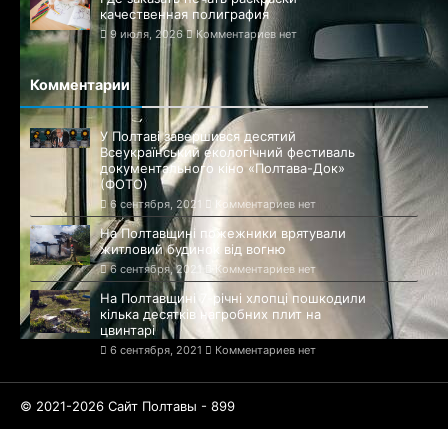
качественная полиграфия
9 июля, 2026
Комментариев нет
Комментарии
У Полтаві завершився десятий
Всеукраїнський екологічний фестиваль
документального кіно «Полтава-Док»
(ФОТО)
6 сентября, 2021
Комментариев нет
На Полтавщині пожежники врятували
житловий будинок від вогню
6 сентября, 2021
Комментариев нет
На Полтавщині 7-річні хлопці пошкодили
кілька десятків нагробних плит на
цвинтарі
6 сентября, 2021
Комментариев нет
© 2021-2026 Сайт Полтавы - 899