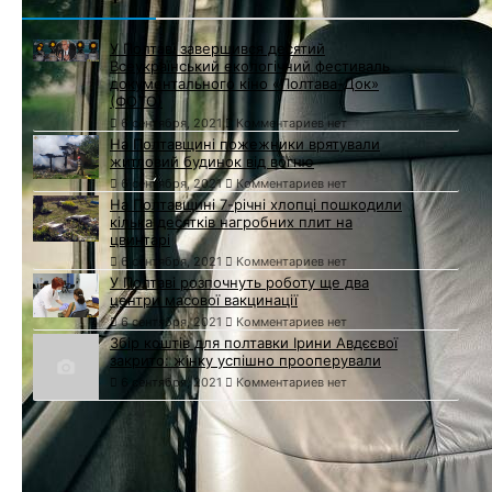
У Полтаві завершився десятий
Всеукраїнський екологічний фестиваль
документального кіно «Полтава-Док»
(ФОТО)
6 сентября, 2021
Комментариев нет
На Полтавщині пожежники врятували
житловий будинок від вогню
6 сентября, 2021
Комментариев нет
На Полтавщині 7-річні хлопці пошкодили
кілька десятків нагробних плит на
цвинтарі
6 сентября, 2021
Комментариев нет
У Полтаві розпочнуть роботу ще два
центри масової вакцинації
6 сентября, 2021
Комментариев нет
Збір коштів для полтавки Ірини Авдєєвої
закрито: жінку успішно прооперували
6 сентября, 2021
Комментариев нет