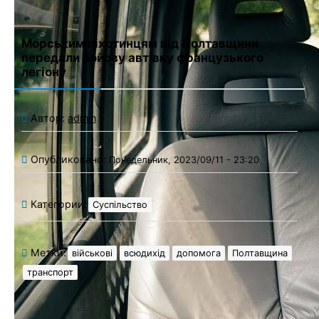
Морським піхотинцям від Полтавщини
передали бойову автівку французького
легіону
Автор:
admin
Опубликовано:
Понедельник, 2023/09/11 - 23:20
Категории:
Суспільство
Метки:
військові
всюдихід
допомога
Полтавщина
транспорт