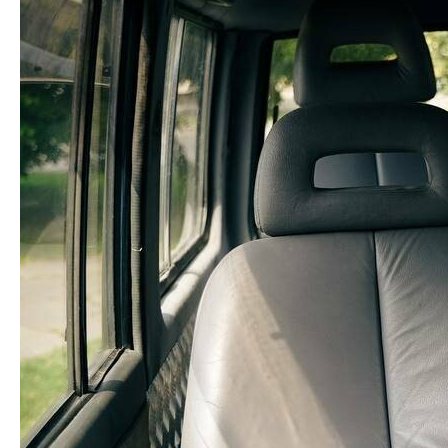
Приват24 не
працюватиме в
ніч на 10 липня
Полтавського інстаграм-
блогера, який плював у
Пішов з життя відомий
військових та намагався їх
полтавський художник
принизити, затримали
Следующая запись
поліція та СБУ
Предыдущая запись