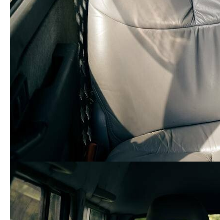
Добавить комментарий
Ваш адрес email не будет опубликован.
Обязательные
поля помечены
*
Комментарий
Имя
*
Email
*
Сайт
Сохранить моё имя, email и адрес сайта в этом браузере для
последующих моих комментариев.