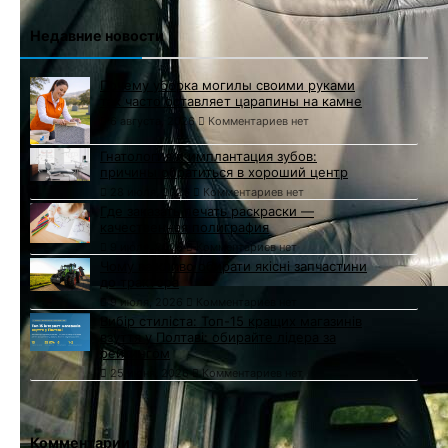
Недавние новости
Почему уборка могилы своими руками
так часто оставляет царапины на камне
6 августа, 2026
Комментариев нет
Гнатология и имплантация зубов:
причины обратиться в хороший центр
28 июля, 2026
Комментариев нет
Где заказать печать раскраски —
качественная полиграфия
9 июля, 2026
Комментариев нет
Чому важливо обирати якісні запчастини
до трактора
9 июля, 2026
Комментариев нет
Вибір стиліста: Топ-15 кращих магазинів
взуття у Полтаві: обирайте лідера за
рейтингом
25 июня, 2026
Комментариев нет
Комментарии