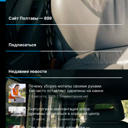
Сайт Полтавы — 899
Сайт города Полтавы
Подписаться
Недавние новости
Почему уборка могилы своими руками
так часто оставляет царапины на камне
6 августа, 2026
Комментариев нет
Гнатология и имплантация зубов:
причины обратиться в хороший центр
28 июля, 2026
Комментариев нет
Где заказать печать раскраски —