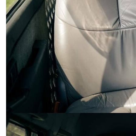
Дніпропетровщи
переселенців
ні...
Создание сайтов
У Полтаві
На Харківщині
в Полтаве
викрили пару
відкрили
наркодилерів, які
пам’ятну стелу
продавали
загиблим воїнам-
наркотики та
артилеристам.
психотропні
П’ятеро з семи
речовини
українських
захис...
У полтавських
У Полтаві цього
Широкі бокси,
школах
року не буде
високий тиск
навчальний рік
святкових
води та бахіли
розпочнеться з 1
Перших
для водіїв – як
вересня
дзвоників у
працює сучасна
школах
полтавська
автомийка «ВСІ
...