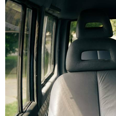
Нагадаємо, що у Полтаві передали рюкзаки першої
допомоги від Червоного Хреста працівникам
водолазної служби, які врятували 31 людину з
початку купального сезону.
Стежте за новинами у нашому Telegram.
[ad_2]
Источник:
0532.ua
Читайте також
Уночі ворог
У Полтаві
Найпотужніші
атакував Україну
проводять
зорепади року
беспілотником та
безкоштовні
українці
ракетами – сили
заняття із
побачать цими
ППО збили усі
каністерапії для
днями
цілі на
дітей-