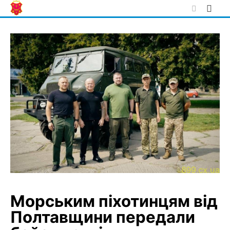
Skip
to
content
Морським піхотинцям від
Полтавщини передали