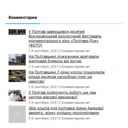
Комментарии
У Полтаві завершився десятий
Всеукраїнський екологічний фестиваль
документального кіно «Полтава-Док»
(ФОТО)
6 сентября, 2021
Комментариев нет
На Полтавщині пожежники врятували
житловий будинок від вогню
6 сентября, 2021
Комментариев нет
На Полтавщині 7-річні хлопці пошкодили
кілька десятків нагробних плит на
цвинтарі
6 сентября, 2021
Комментариев нет
У Полтаві розпочнуть роботу ще два
центри масової вакцинації
6 сентября, 2021
Комментариев нет
Збір коштів для полтавки Ірини Авдєєвої
закрито: жінку успішно прооперували
6 сентября, 2021
Комментариев нет