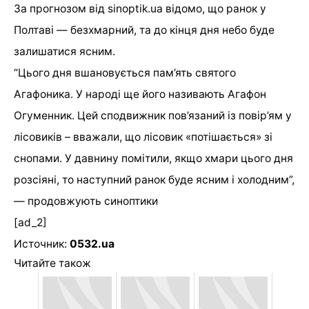
За прогнозом від sinoptik.ua відомо, що р
анок у
Полтаві — безхмарний, та до кінця дня небо буде
залишатися ясним.
“
Цього дня вшановується пам’ять святого
Агафоника. У народі ще його називають Агафон
Огуменник. Цей сподвижник пов’язаний із повір’ям у
лісовиків – вважали, що лісовик «потішається» зі
снопами. У давнину помітили, якщо хмари цього дня
розсіяні, то наступний ранок буде ясним і холодним”,
— продовжують синоптики
[ad_2]
Источник:
0532.ua
Читайте також