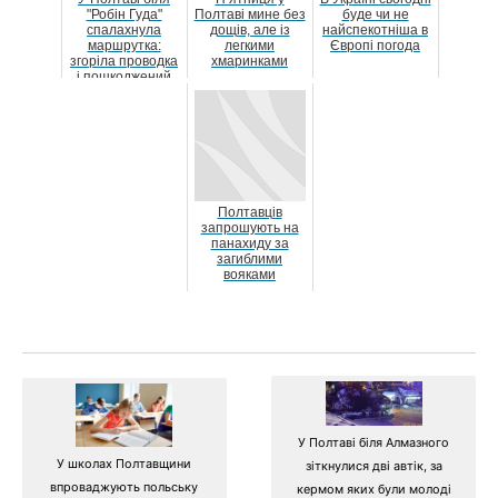
"Робін Гуда"
Полтаві мине без
буде чи не
спалахнула
дощів, але із
найспекотніша в
маршрутка:
легкими
Європі погода
згоріла проводка
хмаринками
і пошкоджений
двигун
Полтавців
запрошують на
панахиду за
загиблими
вояками
У Полтаві біля Алмазного
У школах Полтавщини
зіткнулися дві автік, за
впроваджують польську
кермом яких були молоді