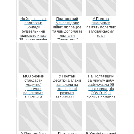
На Херсонщині
Полтавський
У Полтаві
полтавські
бізнес під час
вшанували
бригади
війни: як працює
пам'ять полеглих
будівельників
та чим допомагає
в Іловайському
відновлили вже
компанія
котлі
25 домоволодінь
“Теплотема”
МОЗ оновив
У Полтаві
На Полтавщині
стандарти
десятки дітлахів
за минулу добу
медичної
запалили на
зафіксували 96
допомоги
холлі-фесті
нових випадків
пацієнтам з
разом із
COVID-19, 1
COVID-19
ведучими 1+1
людина померла
У Полтаві біля
П’ятниця у
В Україні сьогодні