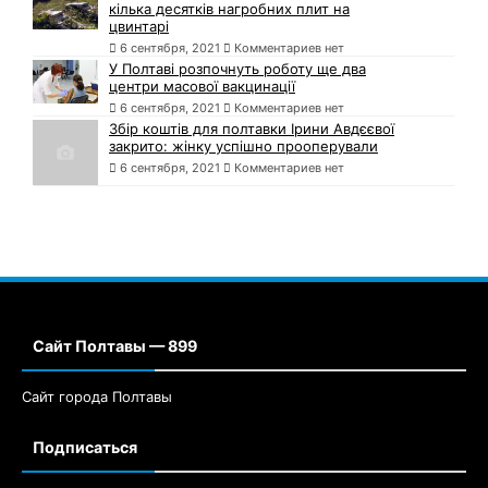
кілька десятків нагробних плит на
цвинтарі
6 сентября, 2021
Комментариев нет
У Полтаві розпочнуть роботу ще два
центри масової вакцинації
6 сентября, 2021
Комментариев нет
Збір коштів для полтавки Ірини Авдєєвої
закрито: жінку успішно прооперували
6 сентября, 2021
Комментариев нет
Сайт Полтавы — 899
Сайт города Полтавы
Подписаться