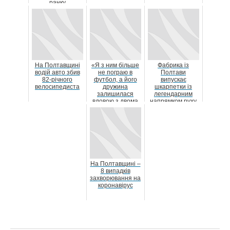
ранку
На Полтавщині
«Я з ним більше
Фабрика із
водій авто збив
не пограю в
Полтави
82-річного
футбол, а його
випускає
велосипедиста
дружина
шкарпетки із
залишилася
легендарним
вдовою з двома
напрямком руху
маленькими
для руського
дітьми»: на ...
корабля
На Полтавщині –
8 випадків
захворювання на
коронавірус