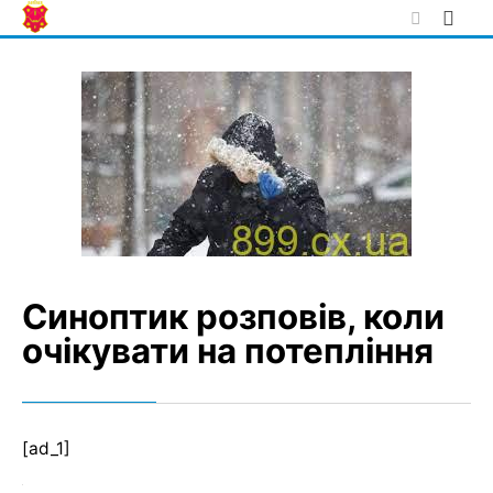
Skip
to
content
Синоптик розповів, коли
очікувати на потепління
[ad_1]