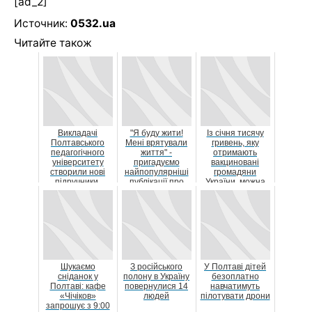
[ad_2]
Источник:
0532.ua
Читайте також
Викладачі
"Я буду жити!
Із січня тисячу
Полтавського
Мені врятували
гривень, яку
педагогічного
життя" -
отримають
університету
пригадуємо
вакциновані
створили нові
найпопулярніші
громадяни
підручники,
публікації про
України, можна
рекомендовані
полтавських...
буде витратити
МОН Україн...
ще й на л...
Шукаємо
З російського
У Полтаві дітей
сніданок у
полону в Україну
безоплатно
Полтаві: кафе
повернулися 14
навчатимуть
«Чічіков»
людей
пілотувати дрони
запрошує з 9:00