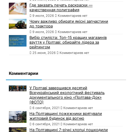
Где заказать печать раскраски —
качественная полиграфия
9 июля, 2026
Комментариев нет
Чому важливо обирати якісні запчастини
до трактора
9 июля, 2026
Комментариев нет
Вибір стиліста: Топ-15 кращих магазинів
взуття у Полтаві: обирайте лідера за
рейтингом
25 июня, 2026
Комментариев нет
Комментарии
У Полтаві завершився десятий
Всеукраїнський екологічний фестиваль
документального кіно «Полтава-Док»
(ФОТО)
6 сентября, 2021
Комментариев нет
На Полтавщині пожежники врятували
житловий будинок від вогню
6 сентября, 2021
Комментариев нет
На Полтавщині 7-річні хлопці пошкодили