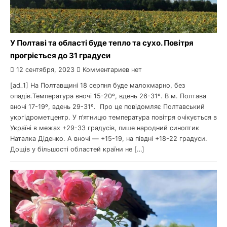
У Полтаві та області буде тепло та сухо. Повітря
прогріється до 31 градуси
12 сентября, 2023
Комментариев нет
[ad_1] На Полтавщині 18 серпня буде малохмарно, без
опадів.Температура вночі 15-20º, вдень 26-31º. В м. Полтава
вночі 17-19º, вдень 29-31º. Про це повідомляє Полтавський
укргідрометцентр. У п’ятницю температура повітря очікується в
Україні в межах +29-33 градусів, пише народний синоптик
Наталка Діденко. А вночі — +15-19, на півдні +18-22 градуси.
Дощів у більшості областей країни не […]