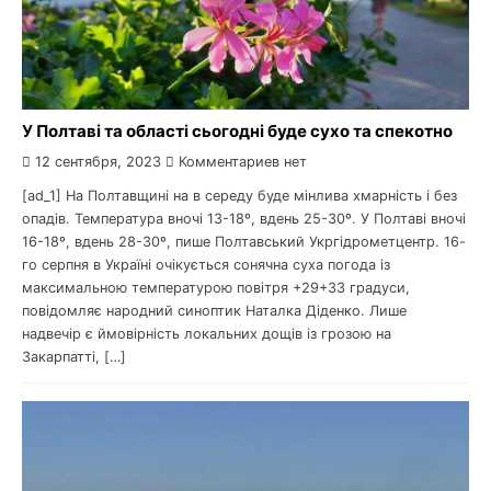
У Полтаві та області сьогодні буде сухо та спекотно
12 сентября, 2023
Комментариев нет
[ad_1] На Полтавщині на в середу буде мінлива хмарність і без
опадів. Температура вночі 13-18º, вдень 25-30º. У Полтаві вночі
16-18º, вдень 28-30º, пише Полтавський Укргідрометцентр. 16-
го серпня в Україні очікується сонячна суха погода із
максимальною температурою повітря +29+33 градуси,
повідомляє народний синоптик Наталка Діденко. Лише
надвечір є ймовірність локальних дощів із грозою на
Закарпатті, […]