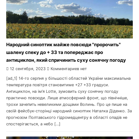
Народний синоптик майже повсюди "пророчить"
шалену спеку до + 33 та попереджає про
антициклон, який спричинить суху сонячну погоду
12 сентября, 2023
Комментариев нет
[ad_1] 14-го серпня у більшості областей України максимальна
температура повітря становитиме +27 +33 градуси.
Антициклон, на ім’я Lotte, зумовить суху сонячну погоду
практично повсюди. Лише атмосферний фронт, що північніше,
трохи зачепить невеликими дощами Волинь. Про це пише на
своїй фейсбук-сторінці народний синоптик Наталка Діденко. За
прогнозом Полтавського гідромедцентру в області опадів не
спостерігається, а небо […]