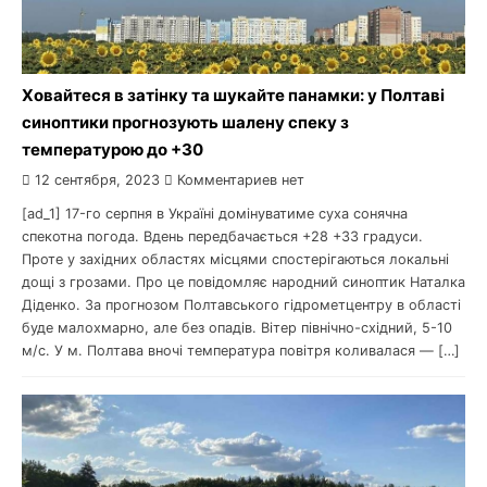
Ховайтеся в затінку та шукайте панамки: у Полтаві
синоптики прогнозують шалену спеку з
температурою до +30
12 сентября, 2023
Комментариев нет
[ad_1] 17-го серпня в Україні домінуватиме суха сонячна
спекотна погода. Вдень передбачається +28 +33 градуси.
Проте у західних областях місцями спостерігаються локальні
дощі з грозами. Про це повідомляє народний синоптик Наталка
Діденко. За прогнозом Полтавського гідрометцентру в області
буде малохмарно, але без опадів. Вітер північно-східний, 5-10
м/с. У м. Полтава вночі температура повітря коливалася — […]