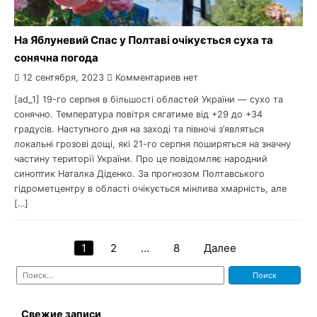
На Яблуневий Спас у Полтаві очікується суха та
сонячна погода
12 сентября, 2023
Комментариев нет
[ad_1] 19-го серпня в більшості областей України — сухо та
сонячно. Температура повітря сягатиме від +29 до +34
градусів. Наступного дня на заході та півночі з’являться
локальні грозові дощі, які 21-го серпня поширяться на значну
частину території України. Про це повідомляє народний
синоптик Наталка Діденко. За прогнозом Полтавського
гідрометцентру в області очікується мінлива хмарність, але
[…]
1
2
…
8
Далее
Навигация
Найти:
по
записям
Свежие записи