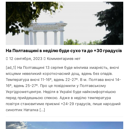
На Полтавщині в неділю буде сухо та до +30 градусів
12 сентября, 2023
Комментариев нет
[ad_1] На Полтавщині 13 серпня буде мінлива хмарність, вночі
місцями невеликий короткочасний дощ, вдень без опадів.
Температура вночі 11-16º, вдень 22-27º. В м. Полтава вночі 14-
16º, вдень 25-27º. Про це повідомили у Полтавському
Укргідрометцентре. Неділя в Україні буде найкомфортнішою
перед прийдешньою спекою. Адже в неділю температура
повітря становитиме приємні +24-29 градусів, пише народний
синоптик Наталка […]