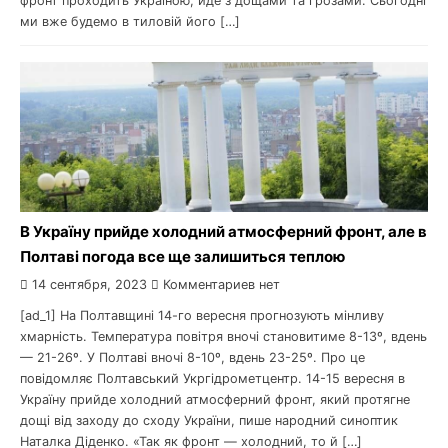
фронт проходить Україною, йде з дощами та грозами. Сьогодні
ми вже будемо в тиловій його […]
В Україну прийде холодний атмосферний фронт, але в
Полтаві погода все ще залишиться теплою
14 сентября, 2023
Комментариев нет
[ad_1] На Полтавщині 14-го вересня прогнозують мінливу
хмарність. Температура повітря вночі становитиме 8-13º, вдень
— 21-26º. У Полтаві вночі 8-10º, вдень 23-25º. Про це
повідомляє Полтавський Укргідрометцентр. 14-15 вересня в
Україну прийде холодний атмосферний фронт, який протягне
дощі від заходу до сходу України, пише народний синоптик
Наталка Діденко. «Так як фронт — холодний, то й […]