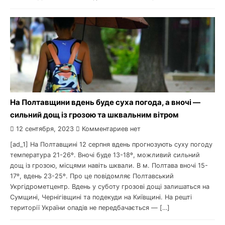
На Полтавщини вдень буде суха погода, а вночі —
сильний дощ із грозою та шквальним вітром
12 сентября, 2023
Комментариев нет
[ad_1] На Полтавщині 12 серпня вдень прогнозують суху погоду
температура 21-26º. Вночі буде 13-18º, можливий сильний
дощ із грозою, місцями навіть шквали. В м. Полтава вночі 15-
17º, вдень 23-25º. Про це повідомляє Полтавський
Укргідрометцентр. Вдень у суботу грозові дощі залишаться на
Сумщині, Чернігівщині та подекуди на Київщині. На решті
території України опадів не передбачається — […]