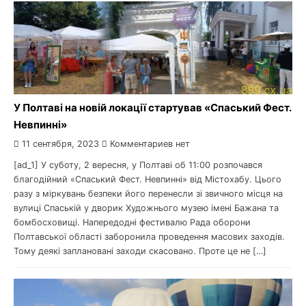
У Полтаві на новій локації стартував «Спаський Фест.
Невпинні»
11 сентября, 2023
Комментариев нет
[ad_1] У суботу, 2 вересня, у Полтаві об 11:00 розпочався
благодійний «Спаський Фест. Невпинні» від Містохабу. Цього
разу з міркувань безпеки його перенесли зі звичного місця на
вулиці Спаській у дворик Художнього музею імені Бажана та
бомбосховищі. Напередодні фестивалю Рада оборони
Полтавської області заборонила проведення масових заходів.
Тому деякі заплановані заходи скасовано. Проте це не […]