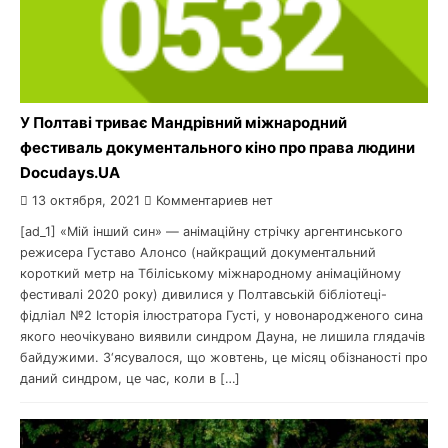
У Полтаві триває Мандрівний міжнародний
фестиваль документального кіно про права людини
Docudays.UA
13 октября, 2021
Комментариев нет
[ad_1] «Мій інший син» — анімаційну стрічку аргентинського
режисера Густаво Алонсо (найкращий документальний
короткий метр на Тбіліському міжнародному анімаційному
фестивалі 2020 року) дивилися у Полтавській бібліотеці-
фідліал №2 Історія ілюстратора Густі, у новонародженого сина
якого неочікувано виявили синдром Дауна, не лишила глядачів
байдужими. З‘ясувалося, що жовтень, це місяц обізнаності про
даний синдром, це час, коли в […]