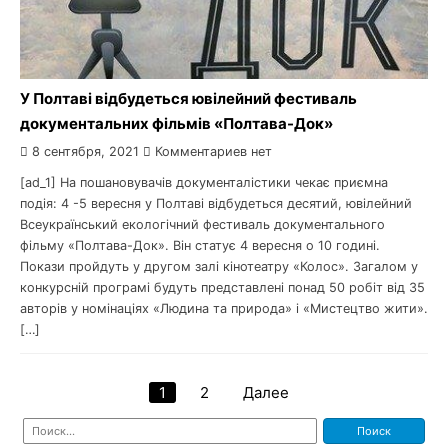
У Полтаві відбудеться ювілейний фестиваль
документальних фільмів «Полтава-Док»
8 сентября, 2021
Комментариев нет
[ad_1] На пошановувачів документалістики чекає приємна
подія: 4 -5 вересня у Полтаві відбудеться десятий, ювілейний
Всеукраїнський екологічний фестиваль документального
фільму «Полтава-Док». Він статує 4 вересня о 10 годині.
Покази пройдуть у другом залі кінотеатру «Колос». Загалом у
конкурсній програмі будуть представлені понад 50 робіт від 35
авторів у номінаціях «Людина та природа» і «Мистецтво жити».
[…]
1
2
Далее
Навигация
Найти:
по