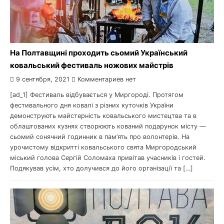
На Полтавщині проходить сьомий Український
ковальський фестиваль ножових майстрів
9 сентября, 2021
Комментариев нет
[ad_1] Фестиваль відбувається у Миргороді. Протягом
фестивального дня ковалі з різних куточків України
демонструють майстерність ковальського мистецтва та в
облаштованих кузнях створюють кований подарунок місту —
сьомий сонячний годинник в пам’ять про волонтерів. На
урочистому відкритті ковальського свята Миргородський
міський голова Сергій Соломаха привітав учасників і гостей.
Подякував усім, хто долучився до його організації та […]