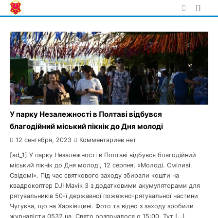
Skip
to
content
У парку Незалежності в Полтаві відбувся
благодійний міський пікнік до Дня молоді
12 сентября, 2023
Комментариев нет
[ad_1] У парку Незалежності в Полтаві відбувся благодійний
міський пікнік до Дня молоді, 12 серпня, «Молоді. Сміливі.
Свідомі». Під час святкового заходу збирали кошти на
квадрокоптер DJI Mavik 3 з додатковими акумуляторами для
рятувальників 50-ї державної пожежно-рятувальної частини
Чугуєва, що на Харківщині. Фото та відео з заходу зробили
журналісти 0532.ua. Свято розпочалося о 15:00. Тут […]