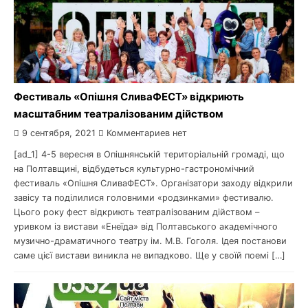
Фестиваль «Опішня СливаФЕСТ» відкриють
масштабним театралізованим дійством
9 сентября, 2021
Комментариев нет
[ad_1] 4-5 вересня в Опішнянській територіальній громаді, що
на Полтавщині, відбудеться культурно-гастрономічний
фестиваль «Опішня СливаФЕСТ». Організатори заходу відкрили
завісу та поділилися головними «родзинками» фестивалю.
Цього року фест відкриють театралізованим дійством –
уривком із вистави «Енеїда» від Полтавського академічного
музично-драматичного театру ім. М.В. Гоголя. Ідея постанови
саме цієї вистави виникла не випадково. Ще у своїй поемі […]