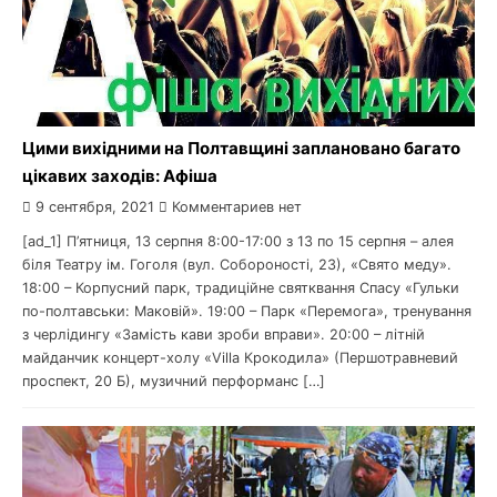
Цими вихідними на Полтавщині заплановано багато
цікавих заходів: Афіша
9 сентября, 2021
Комментариев нет
[ad_1] П’ятниця, 13 серпня 8:00-17:00 з 13 по 15 серпня – алея
біля Театру ім. Гоголя (вул. Собороності, 23), «Свято меду».
18:00 – Корпусний парк, традиційне святквання Спасу «Гульки
по-полтавськи: Маковій». 19:00 – Парк «Перемога», тренування
з черлідингу «Замість кави зроби вправи». 20:00 – літній
майданчик концерт-холу «Villa Крокодила» (Першотравневий
проспект, 20 Б), музичний перформанс […]