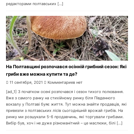
редакторами полтавських […]
На Полтавщині розпочався осінній грибний сезон: Які
гриби вже можна купити та де?
11 сентября, 2021
Комментариев нет
[ad_1] З початком осені розпочався і сезон тихого полювання.
Вже з самого ранку на стихійному ринку біля Південного
вокзалу у Полтаві буяє життя. Тут можна знайти продавців, які
привезли з полтавських лісів сьогоднішній врожай грибів. На
ринку ми розшукали 5-6 продавчинь, які торгували грибами.
Вибір був, хоч і не дуже різноманітний – це маслюки, білі […]