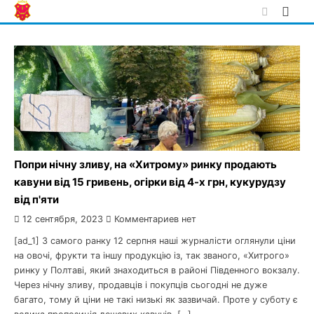
Skip
to
content
Попри нічну зливу, на «Хитрому» ринку продають
кавуни від 15 гривень, огірки від 4-х грн, кукурудзу
від п'яти
12 сентября, 2023
Комментариев нет
[ad_1] З самого ранку 12 серпня наші журналісти оглянули ціни
на овочі, фрукти та іншу продукцію із, так званого, «Хитрого»
ринку у Полтаві, який знаходиться в районі Південного вокзалу.
Через нічну зливу, продавців і покупців сьогодні не дуже
багато, тому й ціни не такі низькі як зазвичай. Проте у суботу є