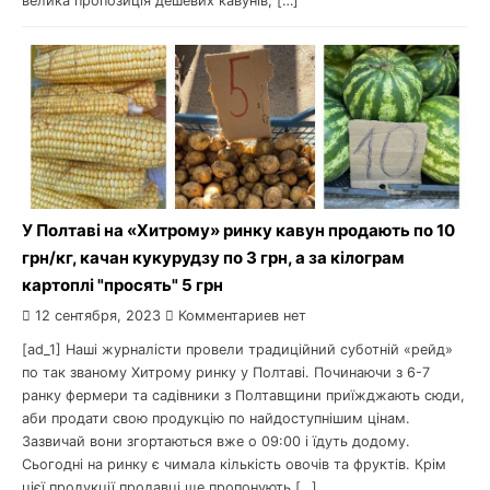
велика пропозиція дешевих кавунів, […]
У Полтаві на «Хитрому» ринку кавун продають по 10
грн/кг, качан кукурудзу по 3 грн, а за кілограм
картоплі "просять" 5 грн
12 сентября, 2023
Комментариев нет
[ad_1] Наші журналісти провели традиційний суботній «рейд»
по так званому Хитрому ринку у Полтаві. Починаючи з 6-7
ранку фермери та садівники з Полтавщини приїжджають сюди,
аби продати свою продукцію по найдоступнішим цінам.
Зазвичай вони згортаються вже о 09:00 і їдуть додому.
Сьогодні на ринку є чимала кількість овочів та фруктів. Крім
цієї продукції продавці ще пропонують […]