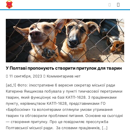
Skip
to
content
У Полтаві пропонують створити притулок для тварин
11 сентября, 2023
Комментариев нет
[ad_1] Фото: ілюстративне 6 вересня секретар міської ради
Катерина Ямщикова побувала у пункті тимчасової перетримки
тварин, який функціонує на базі КАТП-1628. З працівниками
пункту, керівництвом КАТП-1628, представниками ГО
«Барбоскіни» та волонтерами оглянули умови утримання
тварин та обговорили проблемні питання. Основне на сьогодні
— створення притулку. Про це повідомляє пресслужба
Полтавської міської ради. За словами працівників, […]