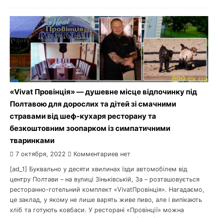
«Vivat Провінція» — душевне місце відпочинку під
Полтавою для дорослих та дітей зі смачними
стравами від шеф-кухаря ресторану та
безкоштовним зоопарком із симпатичними
тваринками
7 октября, 2022
Комментариев нет
[ad_1] Буквально у десяти хвилинах їзди автомобілем від
центру Полтави – на вулиці Зіньківській, 3а – розташовується
ресторанно-готельний комплект «VivatПровінція». Нагадаємо,
це заклад, у якому не лише варять живе пиво, але і випікають
хліб та готують ковбаси. У ресторані «Провінції» можна