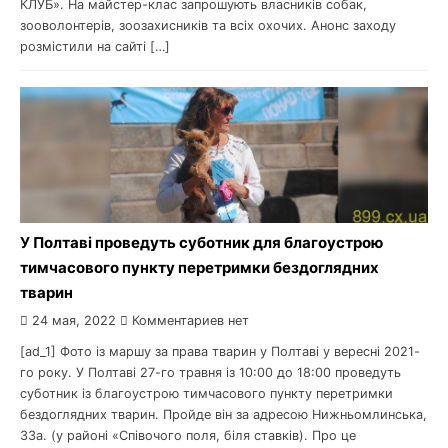
КЛУБ». На майстер-клас запрошують власників собак,
зооволонтерів, зоозахисників та всіх охочих. Анонс заходу
розмістили на сайті […]
У Полтаві проведуть суботник для благоустрою
тимчасового пункту перетримки бездоглядних
тварин
24 мая, 2022
Комментариев нет
[ad_1] Фото із маршу за права тварин у Полтаві у вересні 2021-
го року. У Полтаві 27-го травня із 10:00 до 18:00 проведуть
суботник із благоустрою тимчасового пункту перетримки
бездоглядних тварин. Пройде він за адресою Нижньомлинська,
33а. (у районі «Співочого поля, біля ставків). Про це