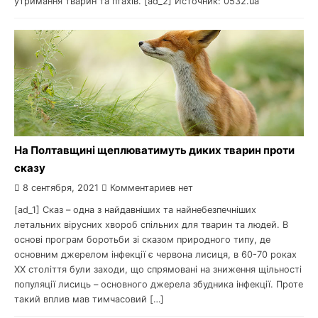
утримання тварин та птахів. [ad_2] Источник: 0532.ua
На Полтавщині щеплюватимуть диких тварин проти
сказу
8 сентября, 2021
Комментариев нет
[ad_1] Сказ – одна з найдавніших та найнебезпечніших
летальних вірусних хвороб спільних для тварин та людей. В
основі програм боротьби зі сказом природного типу, де
основним джерелом інфекції є червона лисиця, в 60-70 роках
ХХ століття були заходи, що спрямовані на зниження щільності
популяції лисиць – основного джерела збудника інфекції. Проте
такий вплив мав тимчасовий […]