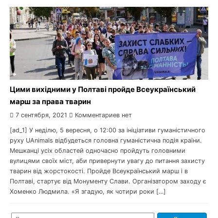
Цими вихідними у Полтаві пройде Всеукраїнський
марш за права тварин
7 сентября, 2021
Комментариев нет
[ad_1] У неділю, 5 вересня, о 12:00 за ініціативи гуманістичного
руху UAnimals відбудеться головна гуманістична подія країни.
Мешканці усіх областей одночасно пройдуть головними
вулицями своїх міст, аби привернути увагу до питання захисту
тварин від жорстокості. Пройде Всеукраїнський марш і в
Полтаві, стартує від Монументу Слави. Організатором заходу є
Хоменко Людмила. «Я згадую, як чотири роки […]
Найти: