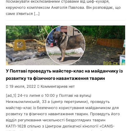
посмакувати ексклюзивними стравами від шеф-кухаря,
керуючого комплексом Анатолія Павлова. Він розповідає, що
саме з’явиться […]
У Полтаві проведуть майстер-клас на майданчику із
розвитку та фізичного навантаження тварин
19 июля, 2022
Комментариев нет
[ad_1] 24-го липня о 10:00 у Полтаві на вулиці
Нижньомлинській, 33 а (центр перетримки), проведуть
майстер-клас із безпечного користування майданчиком для
розвитку та фізичного навантаження тварин. Проведуть його
відділ регулювання чисельності бездоглядних тварин
КАТП-1628 спільно з Центром делікатної кінології «CANIS-